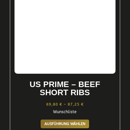
können
auf
der
Produktseite
gewählt
werden
US PRIME – BEEF
SHORT RIBS
Preisspanne:
69,80
€
–
87,25
€
Wunschliste
69,80 €
Dieses
bis
AUSFÜHRUNG WÄHLEN
Produkt
87,25 €