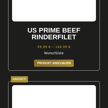
US PRIME BEEF
RINDERFILET
Preisspanne:
59,99
€
–
149,99
€
Wunschliste
59,99 €
Dieses
bis
PRODUKT ANSCHAUEN
Produkt
149,99 €
weist
mehrere
ANGEBOT!
Varianten
auf.
Die
Optionen