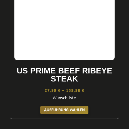
der
Produktseite
gewählt
werden
US PRIME BEEF RIBEYE
STEAK
Preisspanne:
27,99
€
–
159,98
€
Wunschliste
27,99 €
Dieses
bis
AUSFÜHRUNG WÄHLEN
Produkt
159,98 €
weist
mehrere