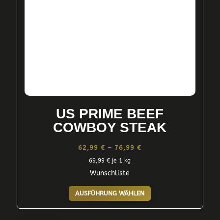
US PRIME BEEF
COWBOY STEAK
Preisspanne:
62,99
€
–
76,99
€
62,99 €
69,99
€
je 1 kg
Wunschliste
bis
Dieses
76,99 €
AUSFÜHRUNG WÄHLEN
Produkt
weist