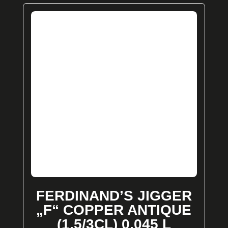
FERDINAND’S JIGGER
„F“ COPPER ANTIQUE
(1,5/3CL) 0,045 L