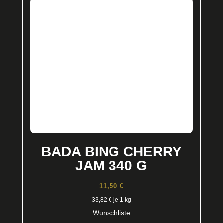
BADA BING CHERRY
JAM 340 G
11,50
€
33,82
€
je 1 kg
Wunschliste