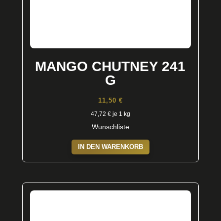
MANGO CHUTNEY 241
G
11,50
€
47,72
€
je 1 kg
Wunschliste
IN DEN WARENKORB