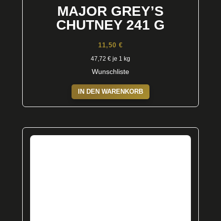
MAJOR GREY’S
CHUTNEY 241 G
11,50
€
47,72
€
je 1 kg
Wunschliste
IN DEN WARENKORB