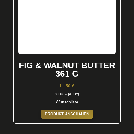
FIG & WALNUT BUTTER
361 G
11,50
€
31,86
€
je 1 kg
Wunschliste
PRODUKT ANSCHAUEN