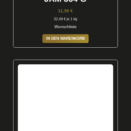
11,50
€
32,49
€
je 1 kg
Wunschliste
IN DEN WARENKORB