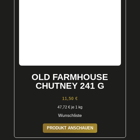
OLD FARMHOUSE
CHUTNEY 241 G
11,50
€
47,72
€
je 1 kg
Wunschliste
PRODUKT ANSCHAUEN