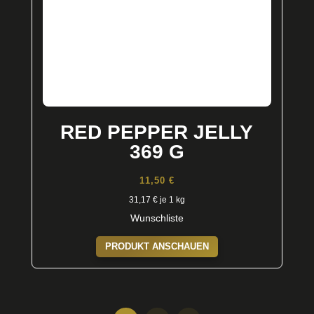
RED PEPPER JELLY
369 G
11,50
€
31,17
€
je 1 kg
Wunschliste
PRODUKT ANSCHAUEN