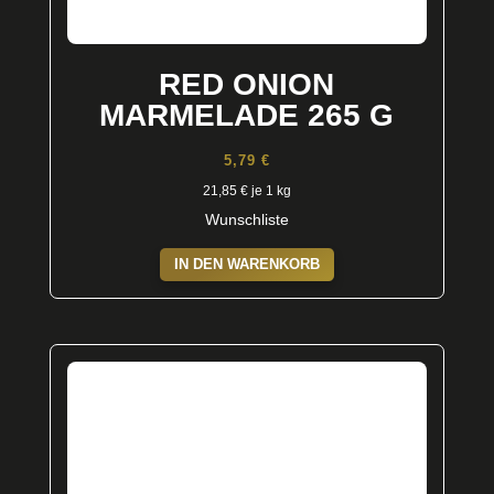
RED ONION
MARMELADE 265 G
5,79
€
21,85
€
je 1 kg
Wunschliste
IN DEN WARENKORB