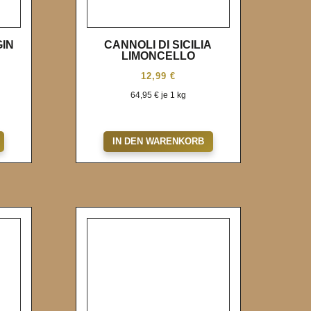
GIN
CANNOLI DI SICILIA
LIMONCELLO
12,99
€
64,95
€
je 1 kg
Wunschliste
IN DEN WARENKORB