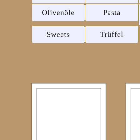
Olivenöle
Pasta
Sweets
Trüffel