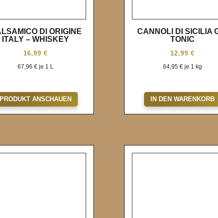
LSAMICO DI ORIGINE
CANNOLI DI SICILIA 
ITALY – WHISKEY
TONIC
16,99
€
12,99
€
67,96
€
je 1 L
64,95
€
je 1 kg
Wunschliste
Wunschliste
PRODUKT ANSCHAUEN
IN DEN WARENKORB