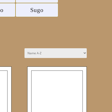
to
Sugo