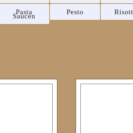
Pasta
Pesto
Risot
Saucen