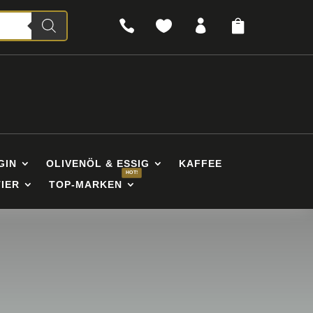




GIN
OLIVENÖL & ESSIG
KAFFEE
IER
TOP-MARKEN