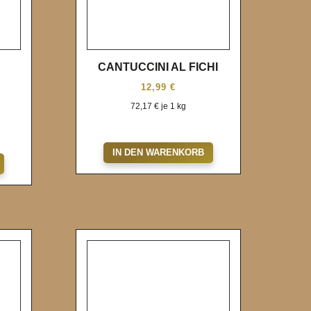
CANTUCCINI AL FICHI
12,99
€
72,17
€
je 1 kg
Wunschliste
IN DEN WARENKORB