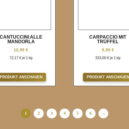
CANTUCCINI ALLE
CARPACCIO MIT
MANDORLA
TRÜFFEL
12,99
€
9,99
€
72,17
€
je 1 kg
333,00
€
je 1 kg
Wunschliste
Wunschliste
PRODUKT ANSCHAUEN
PRODUKT ANSCHAUE
1
2
3
4
5
6
→