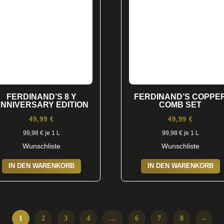
FERDINAND’S 8 Y
FERDINAND’S COPPE
NNIVERSARY EDITION
COMB SET
49,99
€
49,99
€
99,98
€
je 1 L
99,98
€
je 1 L
Wunschliste
Wunschliste
IN DEN WARENKORB
IN DEN WARENKORB
1
2
3
4
…
6
7
8
→