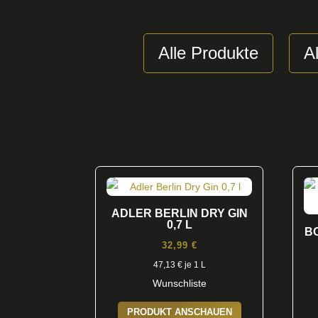
Alle Produkte
Al
ADLER BERLIN DRY GIN
0,7 L
B
32,99
€
47,13
€
je 1 L
Wunschliste
PRODUKT ANSCHAUEN