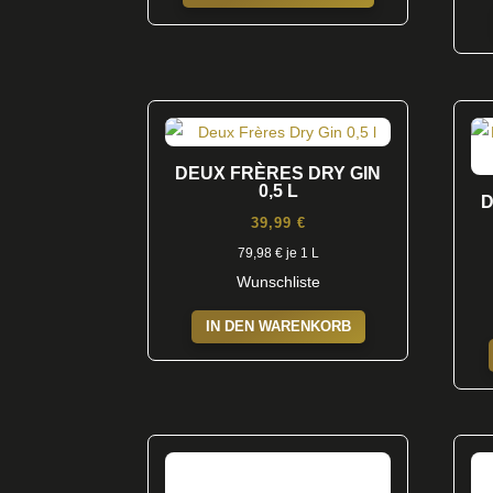
DEUX FRÈRES DRY GIN
0,5 L
D
39,99
€
79,98
€
je 1 L
Wunschliste
IN DEN WARENKORB