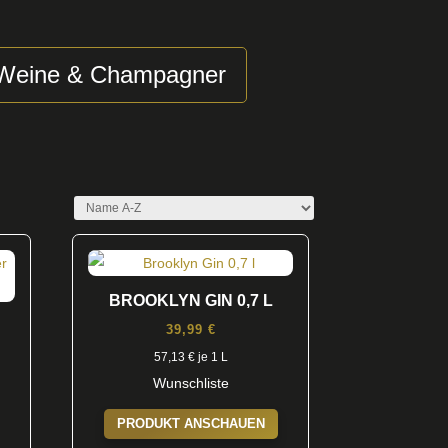
Weine & Champagner
BROOKLYN GIN 0,7 L
39,99
€
57,13
€
je 1 L
Wunschliste
PRODUKT ANSCHAUEN