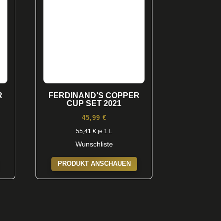
R
FERDINAND’S COPPER
CUP SET 2021
45,99
€
55,41
€
je 1 L
Wunschliste
PRODUKT ANSCHAUEN