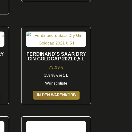
RY
FERDINAND´S SAAR DRY
GIN GOLDCAP 2021 0,5 L
79,99
€
159,98
€
je 1 L
Wunschliste
IN DEN WARENKORB