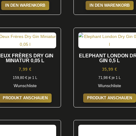
IN DEN WARENKORB
IN DEN WARENKORB
EUX FRÈRES DRY GIN
ELEPHANT LONDON D
MINIATUR 0,05 L
GIN 0,5 L
7,99
€
35,99
€
159,80
€
je 1 L
71,98
€
je 1 L
Wunschliste
Wunschliste
PRODUKT ANSCHAUEN
PRODUKT ANSCHAUEN