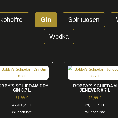
koholfrei
Gin
Spirituosen
Wodka
OBBY’S SCHIEDAM DRY
BOBBY’S SCHIEDAM
GIN 0,7 L
JENEVER 0,7 L
31,99
€
29,99
€
45,70
€
je 1 L
39,99
€
je 1 L
Wunschliste
Wunschliste