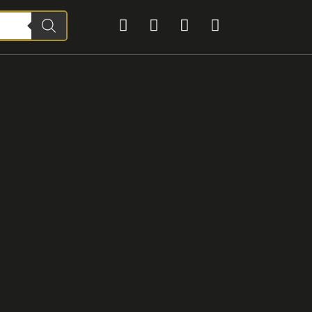



