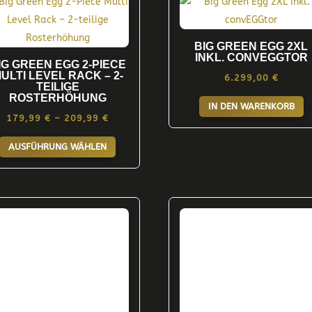
Optionen
können
BIG GREEN EGG 2XL
auf
INKL. CONVEGGTOR
IG GREEN EGG 2-PIECE
der
ULTI LEVEL RACK – 2-
6.299,00
€
TEILIGE
Produktseite
ROSTERHÖHUNG
IN DEN WARENKORB
gewählt
Preisspanne:
179,99
€
–
209,99
€
werden
Dieses
179,99 €
AUSFÜHRUNG WÄHLEN
Produkt
bis
weist
209,99 €
mehrere
Varianten
auf.
Die
Optionen
können
auf