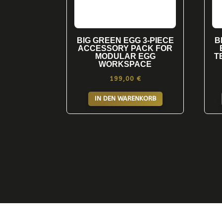
der
Produktseite
gewählt
BIG GREEN EGG 3-PIECE
B
werden
ACCESSORY PACK FOR
MODULAR EGG
T
WORKSPACE
199,00
€
IN DEN WARENKORB