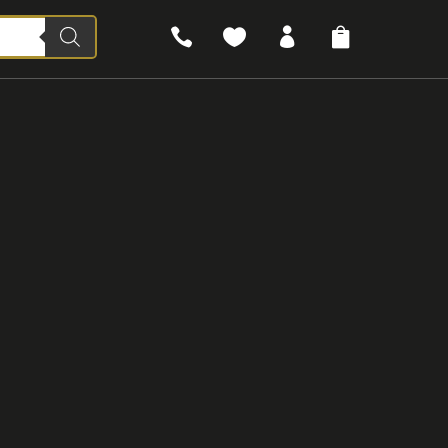



