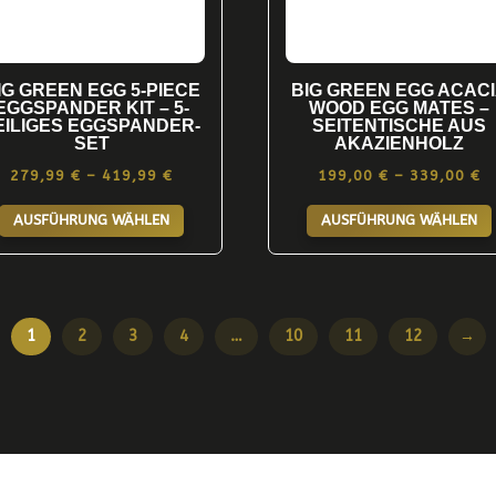
der
Produktseite
gewählt
IG GREEN EGG 5-PIECE
BIG GREEN EGG ACAC
werden
EGGSPANDER KIT – 5-
WOOD EGG MATES –
EILIGES EGGSPANDER-
SEITENTISCHE AUS
SET
AKAZIENHOLZ
Preisspanne:
P
279,99
€
–
419,99
€
199,00
€
–
339,00
€
Dieses
279,99 €
1
AUSFÜHRUNG WÄHLEN
AUSFÜHRUNG WÄHLEN
Produkt
bis
bi
weist
419,99 €
3
mehrere
Varianten
1
2
3
4
…
10
11
12
→
auf.
Die
Optionen
können
auf
der