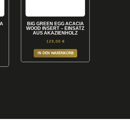
IA
BIG GREEN EGG ACACIA
WOOD INSERT – EINSATZ
AUS AKAZIENHOLZ
129,00
€
reisspanne:
Dieses
IN DEN WARENKORB
99,00 €
Produkt
s
weist
39,00 €
mehrere
Varianten
auf.
Die
Optionen
können
auf
der