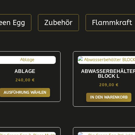
een Egg
Zubehör
Flammkraft
ABLAGE
ABWASSERBEHÄLTE
BLOCK L
240,00
€
209,00
€
Dieses
AUSFÜHRUNG WÄHLEN
Produkt
IN DEN WARENKORB
weist
mehrere
Varianten
auf.
Die