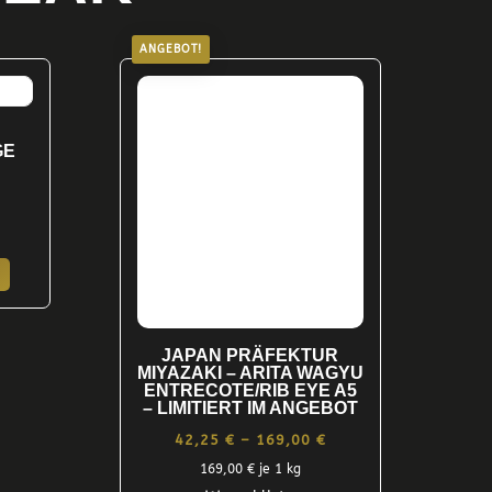
ANGEBOT!
GE
Preisspanne:
28,00 €
Dieses
bis
Produkt
139,98 €
weist
mehrere
JAPAN PRÄFEKTUR
Varianten
MIYAZAKI – ARITA WAGYU
ENTRECOTE/RIB EYE A5
auf.
– LIMITIERT IM ANGEBOT
Die
Preisspanne:
42,25
€
–
169,00
€
Optionen
42,25 €
169,00
€
je 1 kg
können