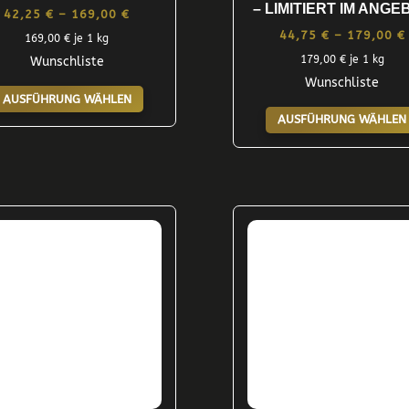
– LIMITIERT IM ANGE
Preisspanne:
42,25
€
–
169,00
€
44,75
€
–
179,00
€
42,25 €
169,00
€
je 1 kg
179,00
€
je 1 kg
Wunschliste
bis
Wunschliste
Dieses
169,00 €
AUSFÜHRUNG WÄHLEN
Produkt
AUSFÜHRUNG WÄHLEN
weist
mehrere
Varianten
auf.
Die
Optionen
können
auf
der
Produktseite
gewählt
werden