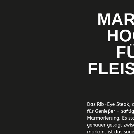
MAR
HO
F
FLEI
Das Rib-Eye Steak, a
für Genießer – safti
Marmorierung. Es st
genauer gesagt zwis
markant ist das soge