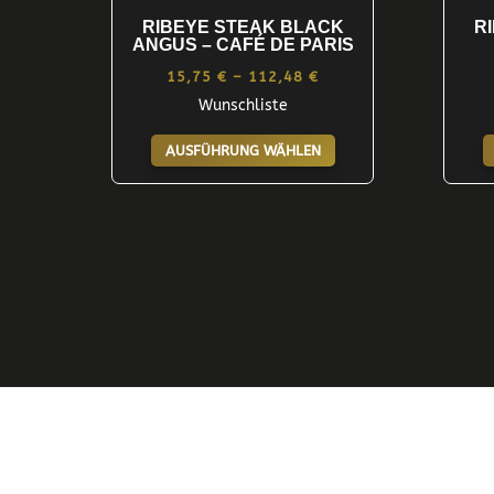
RIBEYE STEAK BLACK
R
ANGUS – CAFÉ DE PARIS
Preisspanne:
15,75
€
–
112,48
€
Wunschliste
15,75 €
Dieses
bis
AUSFÜHRUNG WÄHLEN
Produkt
112,48 €
weist
mehrere
Varianten
auf.
Die
Optionen
können
auf
der
Produktseite
gewählt