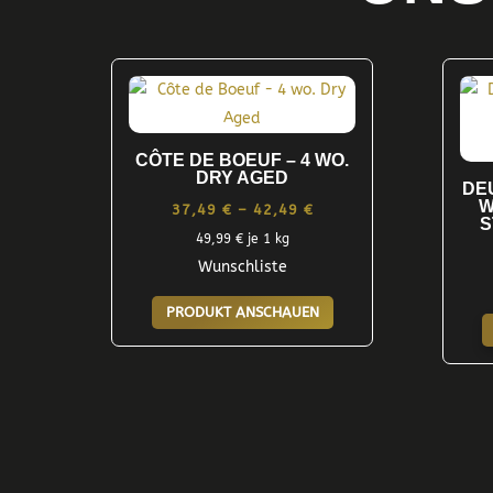
CÔTE DE BOEUF – 4 WO.
DRY AGED
DE
W
Preisspanne:
37,49
€
–
42,49
€
S
37,49 €
49,99
€
je 1 kg
Wunschliste
bis
Dieses
42,49 €
PRODUKT ANSCHAUEN
Produkt
weist
mehrere
Varianten
auf.
Die