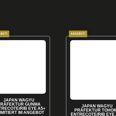
Optionen
können
auf
der
Produktseite
EBOT!
ANGEBOT!
gewählt
werden
JAPAN WAGYU
PRÄFEKTUR GUNMA
JAPAN WAGYU
TRECOTE/RIB EYE A5+
PRÄFEKTUR TOHO
LIMITIERT IM ANGEBOT
ENTRECOTE/RIB EYE 