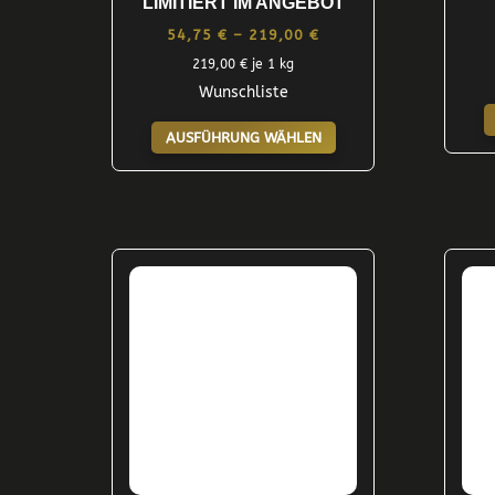
LIMITIERT IM ANGEBOT
Preisspanne:
54,75
€
–
219,00
€
54,75 €
219,00
€
je 1 kg
Wunschliste
bis
Dieses
219,00 €
AUSFÜHRUNG WÄHLEN
Produkt
weist
mehrere
Varianten
auf.
Die
Optionen
können
auf
der
Produktseite
gewählt
werden