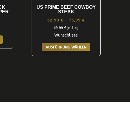
werden
CK
US PRIME BEEF COWBOY
PER
STEAK
Preisspanne:
Preisspanne:
62,99
€
–
76,99
€
15,75 €
62,99 €
69,99
€
je 1 kg
Dieses
bis
Wunschliste
bis
Produkt
Dieses
112,48 €
76,99 €
AUSFÜHRUNG WÄHLEN
weist
Produkt
mehrere
weist
Varianten
mehrere
auf.
Varianten
Die
auf.
Optionen
Die
können
Optionen
auf
können
der
auf
Produktseite
der
gewählt
Produktseite