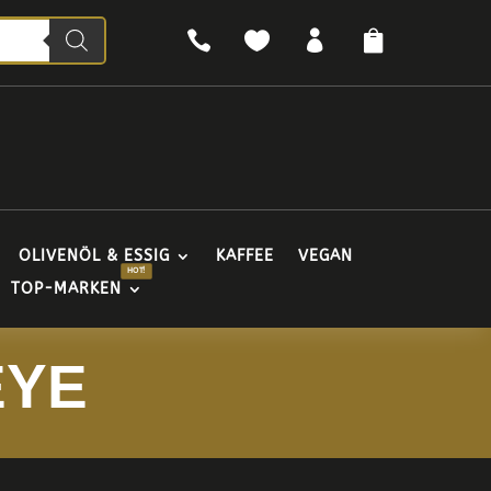




OLIVENÖL & ESSIG
KAFFEE
VEGAN
TOP-MARKEN
EYE