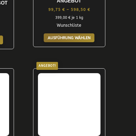
ANGEBOT
BOT
Preisspanne:
99,75
€
–
598,50
€
Preisspanne:
99,75 €
399,00
€
je 1 kg
44,75 €
Wunschliste
bis
bis
Dieses
598,50 €
Dieses
179,00 €
AUSFÜHRUNG WÄHLEN
Produkt
Produkt
weist
weist
mehrere
mehrere
Varianten
Varianten
ANGEBOT!
auf.
auf.
Die
Die
Optionen
Optionen
können
können
auf
auf
der
der
Produktseite
Produktseite
gewählt
gewählt
werden