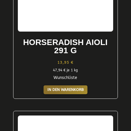
HORSERADISH AIOLI
291 G
13,95
€
47,94
€
je 1 kg
Wunschliste
IN DEN WARENKORB