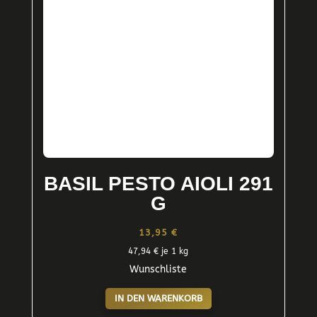
BASIL PESTO AIOLI 291
G
13,95
€
47,94
€
je 1 kg
Wunschliste
IN DEN WARENKORB