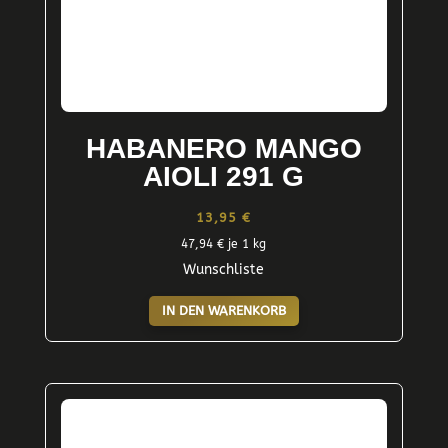
HABANERO MANGO
AIOLI 291 G
13,95
€
47,94
€
je 1 kg
Wunschliste
IN DEN WARENKORB