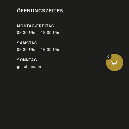
ÖFFNUNGSZEITEN
MONTAG-FREITAG
08.30 Uhr – 18.00 Uhr
SAMSTAG
08.30 Uhr – 16.30 Uhr
0
SONNTAG
geschlossen
KONTAKT

+49 781 932 06 562

INFO@LEQUARTIER-FEINKOST.DE