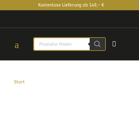
Kostenlose Lieferung ab 149,- €
PRODUCTS

SEARCH
Start
/ Produkt Gewicht / 1 kg
1 KG
PREIS