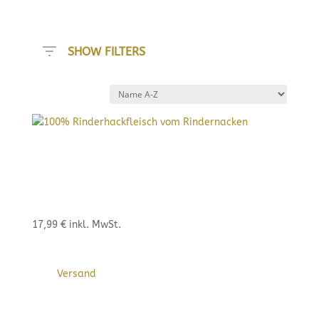
SHOW FILTERS
100%
RINDERHACKFLEISCH
VOM RINDERNACKEN
17,99
€
inkl. MwSt.
inkl. 7% MwSt.
17,99
€
je 1 kg
zzgl.
Versand
Lieferzeit: sofort lieferbar
Wunschliste