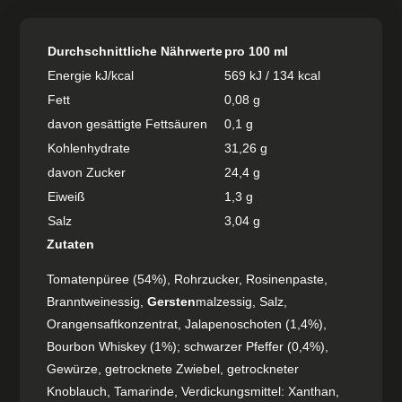
Durchschnittliche Nährwerte
pro 100 ml
Energie kJ/kcal
569 kJ / 134 kcal
Fett
0,08 g
davon gesättigte Fettsäuren
0,1 g
Kohlenhydrate
31,26 g
davon Zucker
24,4 g
Eiweiß
1,3 g
Salz
3,04 g
Zutaten
Tomatenpüree (54%), Rohrzucker, Rosinenpaste,
Branntweinessig,
Gersten
malzessig, Salz,
Orangensaftkonzentrat, Jalapenoschoten (1,4%),
Bourbon Whiskey (1%); schwarzer Pfeffer (0,4%),
Gewürze, getrocknete Zwiebel, getrockneter
Knoblauch, Tamarinde, Verdickungsmittel: Xanthan,