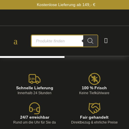
Kostenlose Lieferung ab 149,- €
PRODUCTS

SEARCH
24h
Schnelle Lieferung
100 % Frisch
Innerhalb 24 Stunden
Keine Tiefkühlware
24/7
24/7 erreichbar
Fair gehandelt
Rund um die Uhr für Sie da
Direktbezug & ehrliche Preise