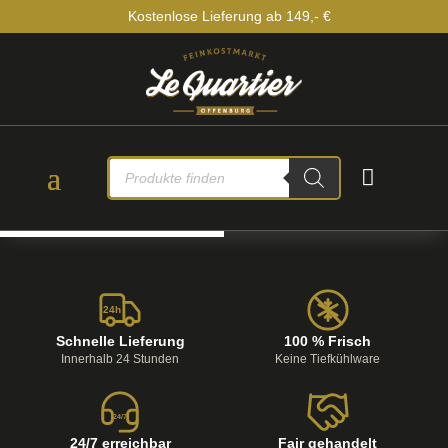
Kostenlose Lieferung ab 149,- €
PRODUCTS

SEARCH
24h
Schnelle Lieferung
100 % Frisch
Innerhalb 24 Stunden
Keine Tiefkühlware
24/7
24/7 erreichbar
Fair gehandelt