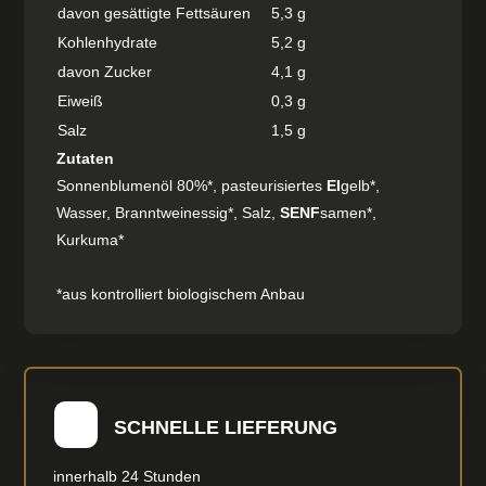
davon gesättigte Fettsäuren
5,3 g
Kohlenhydrate
5,2 g
davon Zucker
4,1 g
Eiweiß
0,3 g
Salz
1,5 g
Zutaten
Sonnenblumenöl 80%*, pasteurisiertes
EI
gelb*,
Wasser, Branntweinessig*, Salz,
SENF
samen*,
Kurkuma*
*aus kontrolliert biologischem Anbau
SCHNELLE LIEFERUNG
innerhalb 24 Stunden