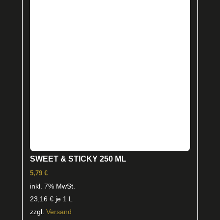
SWEET & STICKY 250 ML
5,79
€
inkl. 7% MwSt.
23,16
€
je 1 L
zzgl.
Versand