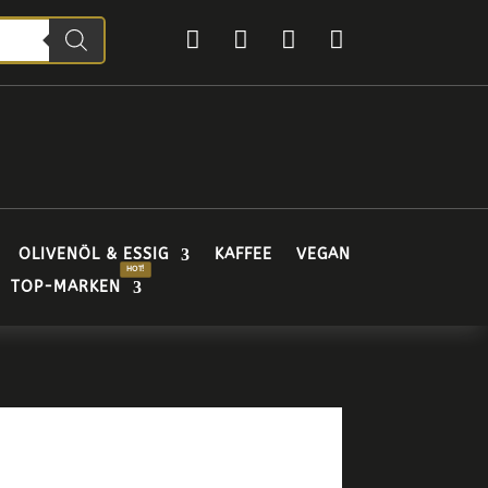




OLIVENÖL & ESSIG
KAFFEE
VEGAN
TOP-MARKEN