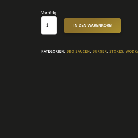
Vorrätig
BLOODY
IN DEN WARENKORB
MARY
KETCHUP
256
ML
KATEGORIEN:
BBQ SAUCEN
,
BURGER
,
STOKES
,
WODK
MENGE