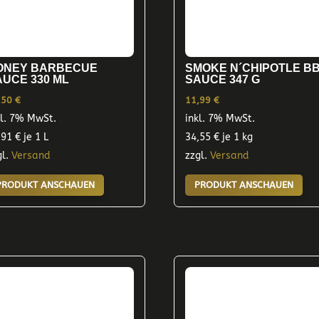
ONEY BARBECUE
SMOKE N´CHIPOTLE B
AUCE 330 ML
SAUCE 347 G
,50
€
11,99
€
kl. 7% MwSt.
inkl. 7% MwSt.
,91
€
je 1 L
34,55
€
je 1 kg
gl.
Versand
zzgl.
Versand
PRODUKT ANSCHAUEN
PRODUKT ANSCHAUEN