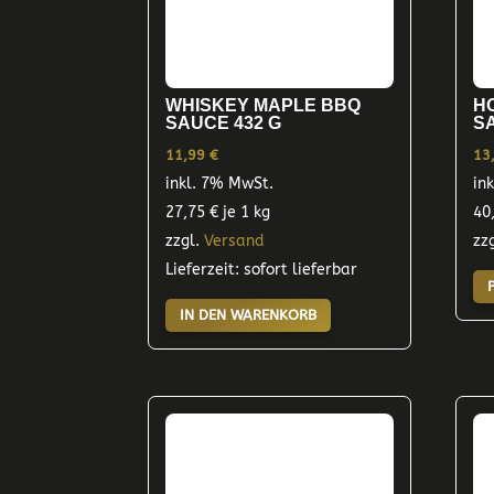
WHISKEY MAPLE BBQ
H
SAUCE 432 G
S
11,99
€
13
inkl. 7% MwSt.
in
27,75
€
je 1 kg
40
zzgl.
Versand
zz
Lieferzeit: sofort lieferbar
IN DEN WARENKORB