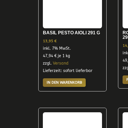
BASIL PESTO AIOLI 291 G
R
29
13,95
€
14
inkl. 7% MwSt.
in
47,94
€
je 1 kg
49
zzgl.
Versand
zz
Lieferzeit: sofort lieferbar
IN DEN WARENKORB