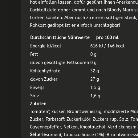
hat einfallen lassen, dafür gebührt ihnen Anerkenn
Cocktailkleid daher kommt und nach Bloody Mary sch
trinken könnten. Aber auch zu einem saftigen Steak,
Rohkost gedippt ist er einfach unschlagbar!
Durchschnittliche Nährwerte
pro 100 ml
Energie kJ/kcal
616 kJ / 146 kcal
Fett
0 g
davon gesättigte Fettsäuren
0 g
Kohlenhydrate
32 g
davon Zucker
27 g
Eiweiß
1,5 g
Salz
1,6 g
Zutaten
Tomaten*, Zucker, Branntweinessig, modifizierte Ma
Zucker, Farbstoff: Zuckerkulör, Zuckersirup, Salz, 
Cayennepfeffer, Nelken, Knoblauchöl, Verdickungsmi
Sellerie
samen), Tabasco Sauce (1%) (Branntweinessig,