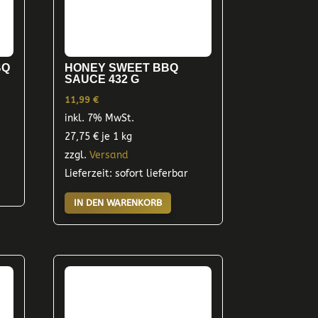
BQ
HONEY SWEET BBQ
SAUCE 432 G
11,99
€
inkl. 7% MwSt.
27,75
€
je 1 kg
zzgl.
Versand
Lieferzeit: sofort lieferbar
IN DEN WARENKORB