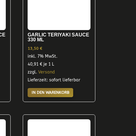
CE
GARLIC TERIYAKI SAUCE
330 ML
13,50
€
inkl. 7% MwSt.
40,91
€
je 1 L
zzgl.
Versand
Lieferzeit: sofort lieferbar
IN DEN WARENKORB