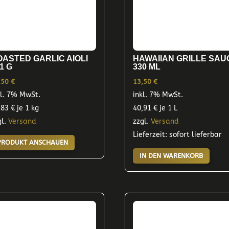
OASTED GARLIC AIOLI
HAWAIIAN GRILLE SAU
1 G
330 ML
,50
€
13,50
€
kl. 7% MwSt.
inkl. 7% MwSt.
,83
€
je 1 kg
40,91
€
je 1 L
gl.
Versand
zzgl.
Versand
Lieferzeit: sofort lieferbar
PRODUKT ANSCHAUEN
IN DEN WARENKORB