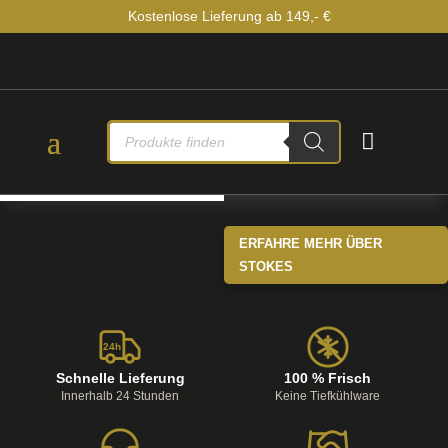
Kostenlose Lieferung ab 149,- €
PRODUCTS

SEARCH
ERFAHRE MEHR ÜBER
STOKES
24h
Schnelle Lieferung
100 % Frisch
Innerhalb 24 Stunden
Keine Tiefkühlware