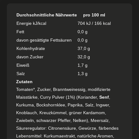
Durchschnittliche Nährwerte
pro 100 ml
Energie kJ/kcal
704 kJ / 166 kcal
Fett
0,0 g
davon gesättigte Fettsäuren
0,0 g
Kohlenhydrate
37,0 g
davon Zucker
32,0 g
Eiweiß
1,7 g
Salz
1,3 g
Zutaten
Tomaten*, Zucker, Branntweinessig, modifizierte
Maisstärke, Curry Pulver (1%) (Koriander,
Senf
,
Kurkuma, Bockshornklee, Paprika, Salz, Ingwer,
Knoblauch, Kreuzkümmel, grüner Kardamom,
Zwiebeln, schwarzer Pfeffer, Nelken), Meersalz,
Säureregulator: Citronensäure, Gewürze, färbendes
Lebensmittel: Kurkumaextrakt, natürliche Aromen,