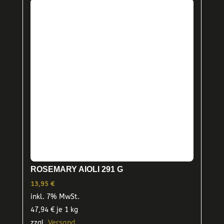
ROSEMARY AIOLI 291 G
13,95
€
inkl. 7% MwSt.
47,94
€
je 1 kg
zzgl.
Versand