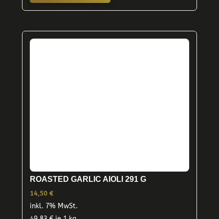
ROASTED GARLIC AIOLI 291 G
14,50
€
inkl. 7% MwSt.
49,83
€
je 1 kg