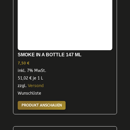
SMOKE IN A BOTTLE 147 ML
7,50
€
inkl. 7% MwSt.
51,02
€
je 1 L
zzgl.
Versand
Wunschliste
PRODUKT ANSCHAUEN