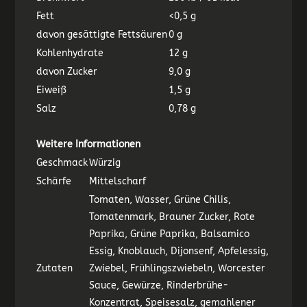
Fett
<0,5 g
davon gesättigte Fettsäuren
0 g
Kohlenhydrate
12 g
davon Zucker
9,0 g
Eiweiß
1,5 g
Salz
0,78 g
Weitere Informationen
Geschmack
Würzig
Schärfe
Mittelscharf
Tomaten, Wasser, Grüne Chilis,
Tomatenmark, Brauner Zucker, Rote
Paprika, Grüne Paprika, Balsamico
Essig, Knoblauch, Dijonsenf, Apfelessig,
Zutaten
Zwiebel, Frühlingszwiebeln, Worcester
Sauce, Gewürze, Rinderbrühe-
Konzentrat, Speisesalz, gemahlener