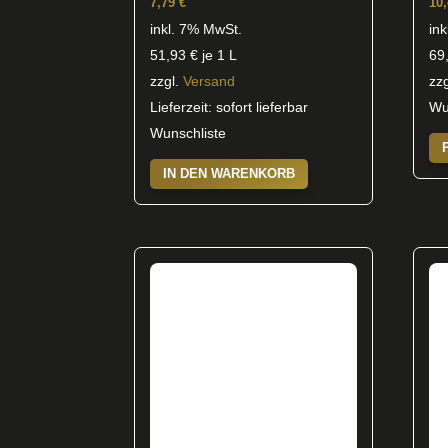
7,79
€
10
inkl. 7% MwSt.
in
51,93
€
je 1 L
69
zzgl.
Versand
zz
Lieferzeit: sofort lieferbar
Wu
Wunschliste
IN DEN WARENKORB