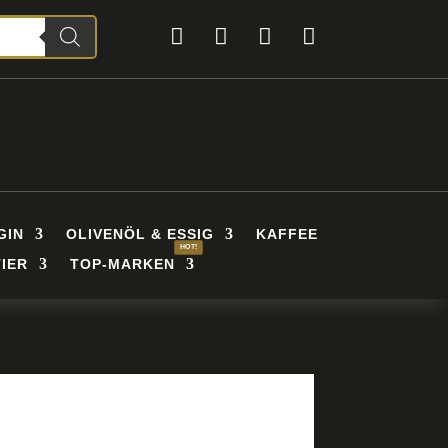




GIN
OLIVENÖL & ESSIG
KAFFEE
IER
TOP-MARKEN