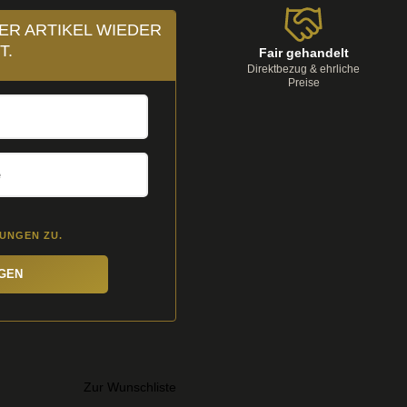
ER ARTIKEL WIEDER
T.
Fair gehandelt
Direktbezug & ehrliche
Preise
MUNGEN
ZU.
IGEN
Zur Wunschliste