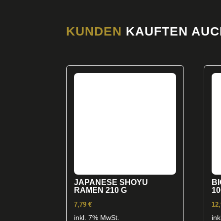
KUNDEN
KAUFTEN AUC
JAPANESE SHOYU
B
RAMEN 210 G
10
7,79
€
12
inkl. 7% MwSt.
in