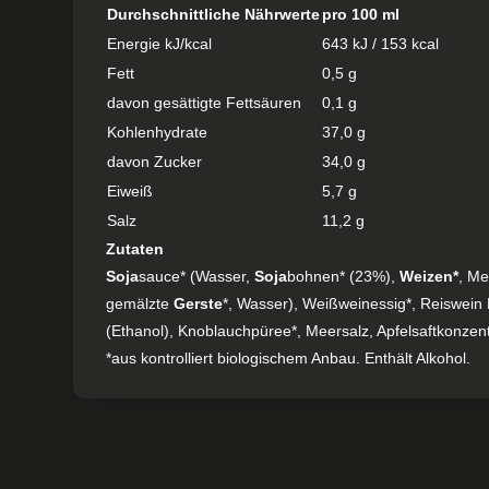
Durchschnittliche Nährwerte
pro 100 ml
Energie kJ/kcal
643 kJ / 153 kcal
Fett
0,5 g
davon gesättigte Fettsäuren
0,1 g
Kohlenhydrate
37,0 g
davon Zucker
34,0 g
Eiweiß
5,7 g
Salz
11,2 g
Zutaten
Soja
sauce* (Wasser,
Soja
bohnen* (23%),
Weizen*
, Me
gemälzte
Gerste
*, Wasser), Weißweinessig*, Reiswein M
(Ethanol), Knoblauchpüree*, Meersalz, Apfelsaftkonzentr
*aus kontrolliert biologischem Anbau. Enthält Alkohol.