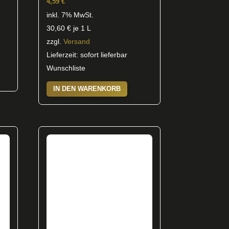
4,59
€
inkl. 7% MwSt.
30,60
€
je 1 L
zzgl.
Versand
Lieferzeit: sofort lieferbar
Wunschliste
IN DEN WARENKORB