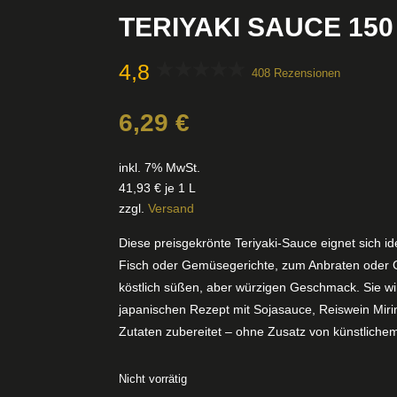
TERIYAKI SAUCE 150
4,8
408 Rezensionen
6,29
€
inkl. 7% MwSt.
41,93
€
je 1 L
zzgl.
Versand
Diese preisgekrönte Teriyaki-Sauce eignet sich id
Fisch oder Gemüsegerichte, zum Anbraten oder Gl
köstlich süßen, aber würzigen Geschmack. Sie wir
japanischen Rezept mit Sojasauce, Reiswein Mir
Zutaten zubereitet – ohne Zusatz von künstliche
Nicht vorrätig