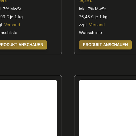
,49
€
15,29
€
kl. 7% MwSt.
inkl. 7% MwSt.
,93
€
je 1 kg
76,45
€
je 1 kg
gl.
Versand
zzgl.
Versand
nschliste
Wunschliste
PRODUKT ANSCHAUEN
PRODUKT ANSCHAUEN