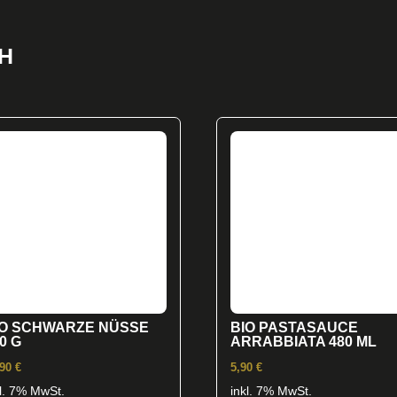
H
IO SCHWARZE NÜSSE
BIO PASTASAUCE
0 G
ARRABBIATA 480 ML
,90
€
5,90
€
kl. 7% MwSt.
inkl. 7% MwSt.