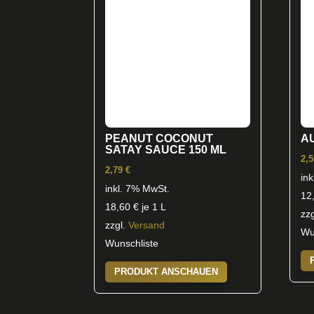
PEANUT COCONUT
A
SATAY SAUCE 150 ML
2,
2,79
€
in
inkl. 7% MwSt.
12
18,60
€
je 1 L
zz
zzgl.
Versand
Wu
Wunschliste
PRODUKT ANSCHAUEN