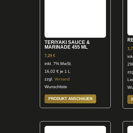
RE
TERIYAKI SAUCE &
MARINADE 455 ML
1,
7,29
€
in
inkl. 7% MwSt.
29
16,02
€
je 1 L
zz
zzgl.
Versand
Lie
Wunschliste
Wu
PRODUKT ANSCHAUEN