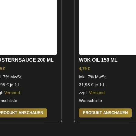
WOK OIL 150 ML
USTERNSAUCE 200 ML
4,79
€
59
€
inkl. 7% MwSt.
kl. 7% MwSt.
31,93
€
je 1 L
,95
€
je 1 L
zzgl.
Versand
gl.
Versand
Wunschliste
nschliste
PRODUKT ANSCHAUEN
PRODUKT ANSCHAUEN