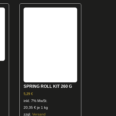
SPRING ROLL KIT 260 G
5,29
€
inkl. 7% MwSt.
20,35
€
je 1 kg
zzgl.
Versand