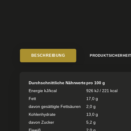
BESCHREIBUNG
PRODUKTSICHERHEI
Durchschnittliche Nährwerte
pro 100 g
Energie kJ/kcal
926 kJ / 221 kcal
Fett
17,0 g
davon gesättigte Fettsäuren
2,0 g
Kohlenhydrate
13,0 g
davon Zucker
5,2 g
Eiweiß
2,0 g