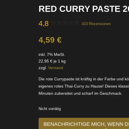
RED CURRY PASTE 2
4,8
410 Rezensionen
4,59
€
inkl. 7% MwSt.
22,95
€
je 1 kg
zzgl.
Versand
Die rote Currypaste ist kräftig in der Farbe und k
eigenes rotes Thai-Curry zu Hause! Dieses klassis
Minuten zubereitet und scharf im Geschmack.
Nicht vorrätig
BENACHRICHTIGE MICH, WENN D