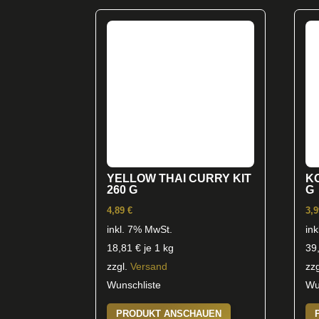
YELLOW THAI CURRY KIT
K
260 G
G
4,89
€
3,
inkl. 7% MwSt.
in
18,81
€
je 1 kg
39
zzgl.
Versand
zz
Wunschliste
Wu
PRODUKT ANSCHAUEN