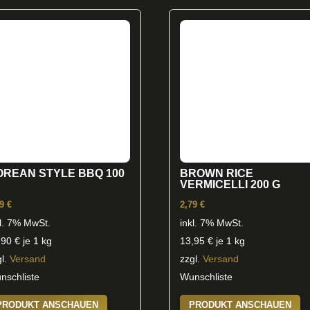
OREAN STYLE BBQ 100
BROWN RICE
VERMICELLI 200 G
99
€
2,79
€
kl. 7% MwSt.
inkl. 7% MwSt.
,90
€
je 1 kg
13,95
€
je 1 kg
gl.
Versand
zzgl.
Versand
nschliste
Wunschliste
PRODUKT ANSCHAUEN
PRODUKT ANSCHAUEN