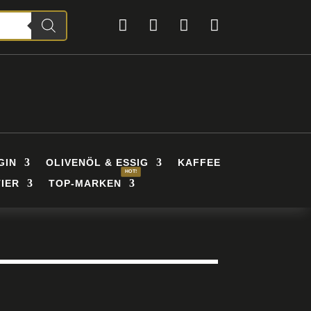




GIN
OLIVENÖL & ESSIG
KAFFEE
IER
TOP-MARKEN