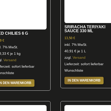
SRIRACHA TERIYAKI
SAUCE 330 ML
D CHILIES 6 G
13,50
€
79
€
inkl. 7% MwSt.
kl. 7% MwSt.
40,91
€
je 1 L
8,33
€
je 1 kg
zzgl.
Versand
gl.
Versand
Lieferzeit: sofort lieferbar
ferzeit: sofort lieferbar
Wunschliste
nschliste
IN DEN WARENKORB
IN DEN WARENKORB