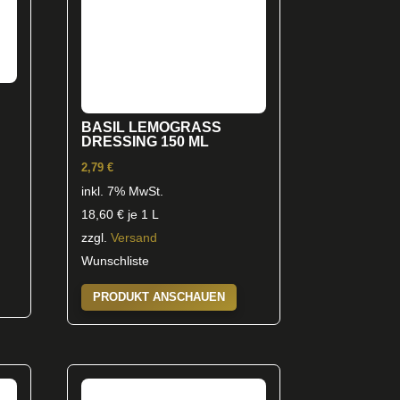
BASIL LEMOGRASS
DRESSING 150 ML
2,79
€
inkl. 7% MwSt.
18,60
€
je 1 L
zzgl.
Versand
Wunschliste
PRODUKT ANSCHAUEN