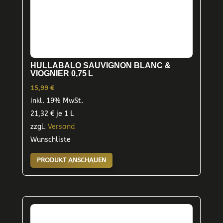
HULLABALO SAUVIGNON BLANC &
VIOGNIER 0,75 L
15,99
€
inkl. 19% MwSt.
21,32
€
je 1 L
zzgl.
Versand
Wunschliste
PRODUKT ANSCHAUEN