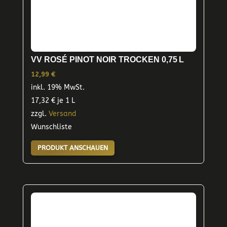
VV ROSÉ PINOT NOIR TROCKEN 0,75 L
12,99
€
inkl. 19% MwSt.
17,32
€
je 1 L
zzgl.
Versand
Wunschliste
PRODUKT ANSCHAUEN