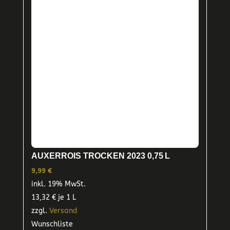
AUXERROIS TROCKEN 2023 0,75 L
9,99
€
inkl. 19% MwSt.
13,32
€
je 1 L
zzgl.
Versand
Wunschliste