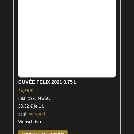
CUVÉE FELIX 2021 0,75 L
24,99
€
inkl. 19% MwSt.
33,32
€
je 1 L
zzgl.
Versand
Wunschliste