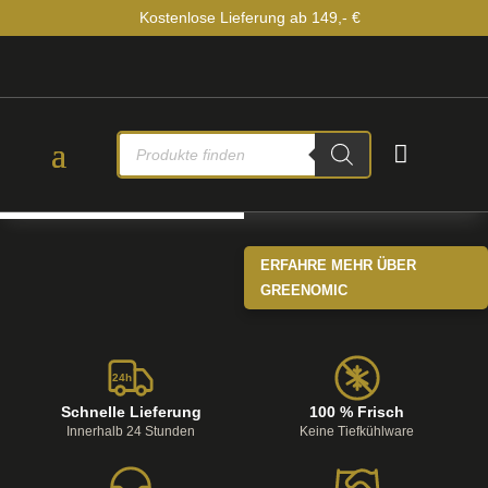
Kostenlose Lieferung ab 149,- €
PRODUCTS

SEARCH
ERFAHRE MEHR ÜBER
GREENOMIC
24h
Schnelle Lieferung
100 % Frisch
Innerhalb 24 Stunden
Keine Tiefkühlware