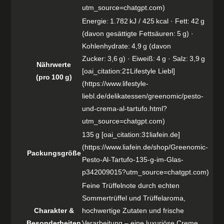
utm_source=chatgpt.com)
Energie: 1.782 kJ / 425 kcal · Fett: 42 g
(davon gesättigte Fettsäuren: 5 g) ·
Kohlenhydrate: 4,9 g (davon
Zucker: 3,6 g) · Eiweiß: 4 g · Salz: 3,9 g
Nährwerte
[oai_citation:2‡Lifestyle Liebl]
(pro 100 g)
(https://www.lifestyle-
liebl.de/delikatessen/greenomic/pesto-
und-crema-al-tartufo.html?
utm_source=chatgpt.com)
135 g [oai_citation:3‡liafein.de]
(https://www.liafein.de/shop/Greenomic-
Packungsgröße
Pesto-Al-Tartufo-135-g-im-Glas-
p342009015?utm_source=chatgpt.com)
Feine Trüffelnote durch echten
Sommertrüffel und Trüffelaroma,
Charakter &
hochwertige Zutaten und frische
Besonderheiten
Verarbeitung – eine luxuriöse Creme,