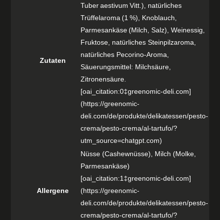
Tuber aestivum Vitt.), natürliches
Trüffelaroma (1 %), Knoblauch,
Parmesankäse (Milch, Salz), Weinessig,
Fruktose, natürliches Steinpilzaroma,
natürliches Pecorino‑Aroma,
Zutaten
Säuerungsmittel: Milchsäure,
Zitronensäure.
[oai_citation:0‡greenomic-deli.com]
(https://greenomic-
deli.com/de/produkte/delikatessen/pesto-
crema/pesto-crema/al-tartufo/?
utm_source=chatgpt.com)
Nüsse (Cashewnüsse), Milch (Molke,
Parmesankäse)
[oai_citation:1‡greenomic-deli.com]
Allergene
(https://greenomic-
deli.com/de/produkte/delikatessen/pesto-
crema/pesto-crema/al-tartufo/?