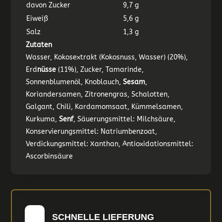
davon Zucker
9,7 g
Eiweiß
5,6 g
Salz
1,3 g
Zutaten
Wasser, Kokosextrakt (Kokosnuss, Wasser) (20%),
Erd
nüsse
(11%), Zucker, Tamarinde,
Sonnenblumenöl, Knoblauch,
Sesam
,
Koriandersamen, Zitronengras, Schalotten,
Galgant, Chili, Kardamomsaat, Kümmelsamen,
Kurkuma,
Senf
, Säuerungsmittel: Milchsäure,
Konservierungsmittel: Natriumbenzoat,
Verdickungsmittel: Xanthan, Antioxidationsmittel:
Ascorbinsäure
SCHNELLE LIEFERUNG