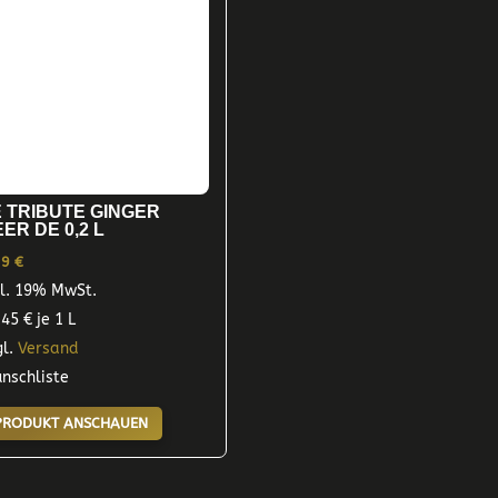
E TRIBUTE GINGER
ER DE 0,2 L
29
€
kl. 19% MwSt.
,45
€
je 1 L
gl.
Versand
nschliste
PRODUKT ANSCHAUEN