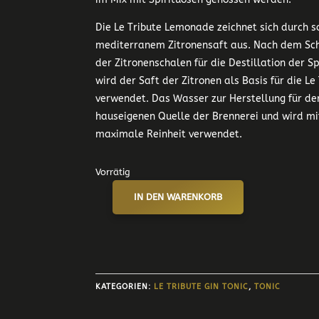
Die Le Tribute Lemonade zeichnet sich durch 
mediterranem Zitronensaft aus. Nach dem Sc
der Zitronenschalen für die Destillation der Sp
wird der Saft der Zitronen als Basis für die L
verwendet. Das Wasser zur Herstellung für 
hauseigenen Quelle der Brennerei und wird mi
maximale Reinheit verwendet.
Vorrätig
IN DEN WARENKORB
LE
TRIBUTE
LEMONADE
DE
0,2
L
KATEGORIEN:
LE TRIBUTE GIN TONIC
,
TONIC
MENGE