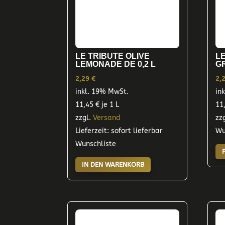
LE TRIBUTE OLIVE
LE
LEMONADE DE 0,2 L
GR
2,29
€
2,
inkl. 19% MwSt.
in
11,45
€
je 1 L
11
zzgl.
Versand
zz
Lieferzeit: sofort lieferbar
Wu
Wunschliste
IN DEN WARENKORB