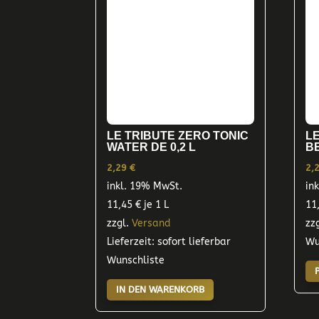
LE TRIBUTE ZERO TONIC
L
WATER DE 0,2 L
BE
2,29
€
2,
inkl. 19% MwSt.
in
11,45
€
je 1 L
11
zzgl.
Versand
zz
Lieferzeit: sofort lieferbar
Wu
Wunschliste
IN DEN WARENKORB