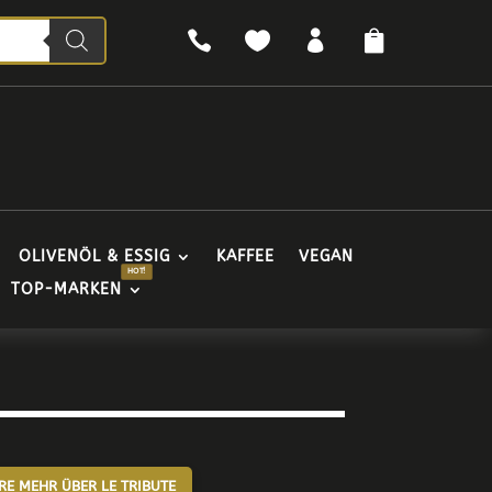




OLIVENÖL & ESSIG
KAFFEE
VEGAN
TOP-MARKEN
RE MEHR ÜBER LE TRIBUTE