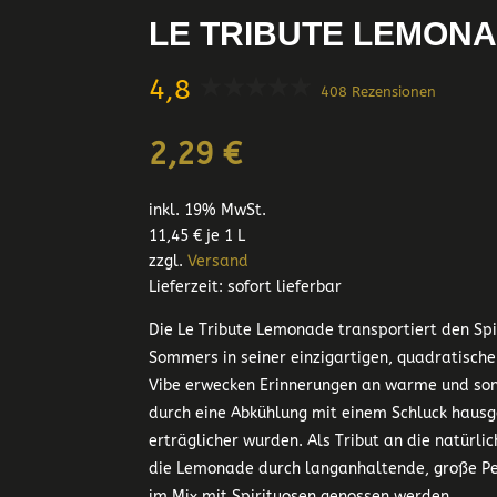
LE TRIBUTE LEMONAD
4,8
408 Rezensionen
2,29
€
inkl. 19% MwSt.
11,45
€
je 1 L
zzgl.
Versand
Lieferzeit: sofort lieferbar
Die Le Tribute Lemonade transportiert den Sp
Sommers in seiner einzigartigen, quadratische
Vibe erwecken Erinnerungen an warme und son
durch eine Abkühlung mit einem Schluck hau
erträglicher wurden. Als Tribut an die natürlic
die Lemonade durch langanhaltende, große Pe
im Mix mit Spirituosen genossen werden.