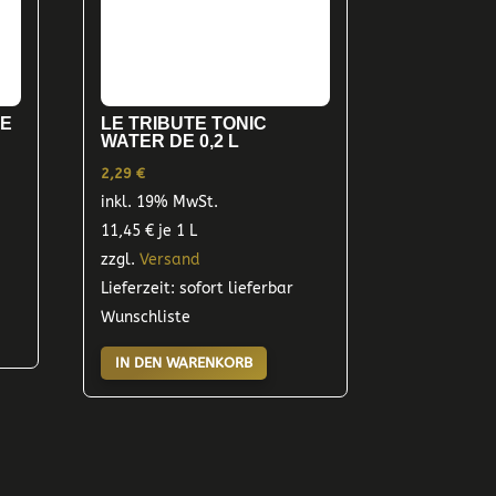
LE
LE TRIBUTE TONIC
WATER DE 0,2 L
2,29
€
inkl. 19% MwSt.
11,45
€
je 1 L
zzgl.
Versand
Lieferzeit: sofort lieferbar
Wunschliste
IN DEN WARENKORB