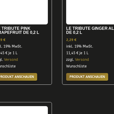
 TRIBUTE PINK
LE TRIBUTE GINGER A
APEFRUIT DE 0,2 L
DE 0,2 L
29
€
2,29
€
kl. 19% MwSt.
inkl. 19% MwSt.
,45
€
je 1 L
11,45
€
je 1 L
gl.
Versand
zzgl.
Versand
nschliste
Wunschliste
PRODUKT ANSCHAUEN
PRODUKT ANSCHAUEN