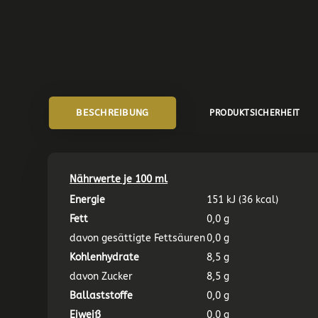
BESCHREIBUNG
PRODUKTSICHERHEIT
Nährwerte je 100 ml
Energie
151 kJ (36 kcal)
Fett
0,0 g
davon gesättigte Fettsäuren
0,0 g
Kohlenhydrate
8,5 g
davon Zucker
8,5 g
Ballaststoffe
0,0 g
Eiweiß
0,0 g