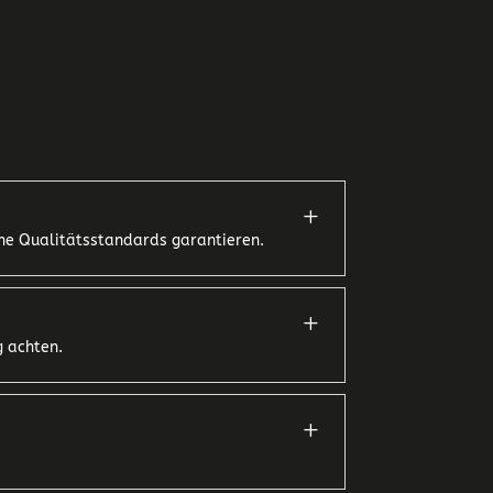
L
ohe Qualitätsstandards garantieren.
L
g achten.
L