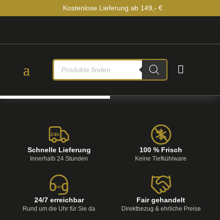
Kostenlose Lieferung ab 149,- €
PRODUCTS

SEARCH
24h
Schnelle Lieferung
100 % Frisch
Innerhalb 24 Stunden
Keine Tiefkühlware
24/7
24/7 erreichbar
Fair gehandelt
Rund um die Uhr für Sie da
Direktbezug & ehrliche Preise