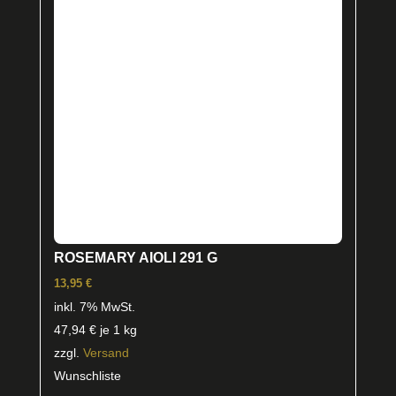
ROSEMARY AIOLI 291 G
13,95
€
inkl. 7% MwSt.
47,94
€
je 1 kg
zzgl.
Versand
Wunschliste