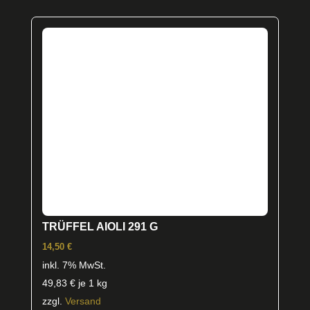
TRÜFFEL AIOLI 291 G
14,50
€
inkl. 7% MwSt.
49,83
€
je 1 kg
zzgl.
Versand