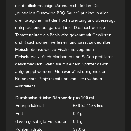
ein deutlich rauchiges Aroma nicht fehlen. Die
„Australian Gunawirra BBQ Sauce“ punktet in allen
drei Kategorien mit der Höchstwertung und überzeugt
entsprechend auf ganzer Linie. Das hochwertige
Tomatenpüree als Basis wird gekonnt mit Gewürzen
und Raucharomen verfeinert und passt zu gegrilltem
Fleisch ebenso wie zu Fisch und veganem
Fleischersatz. Auch Marinaden und Soßen profitieren
geschmacklich, wenn sie mit einem Spritzer davon
aufgepeppt werden. „Gunawirra“ ist übrigens der
Name eines Projekts mit und von Ureinwohnern
Australiens.
Durchschnittliche Nährwerte
pro 100 ml
Energie kJ/kcal
659 kJ / 155 kcal
Fett
0,2 g
davon gesättigte Fettsäuren
0,1 g
Kohlenhydrate
37,0 g