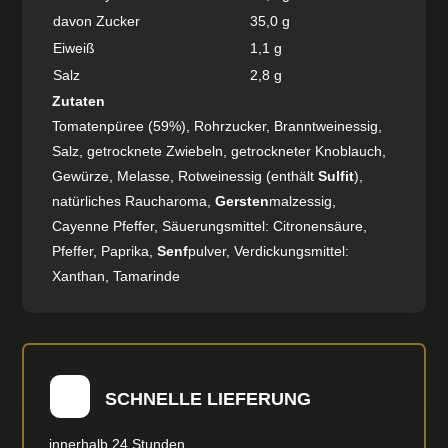
davon Zucker
35,0 g
Eiweiß
1,1 g
Salz
2,8 g
Zutaten
Tomatenpüree (59%), Rohrzucker, Branntweinessig,
Salz, getrocknete Zwiebeln, getrockneter Knoblauch,
Gewürze, Melasse, Rotweinessig (enthält
Sulfit
),
natürliches Raucharoma,
Gersten
malzessig,
Cayenne Pfeffer, Säuerungsmittel: Citronensäure,
Pfeffer, Paprika,
Senf
pulver, Verdickungsmittel:
Xanthan, Tamarinde
SCHNELLE LIEFERUNG
innerhalb 24 Stunden