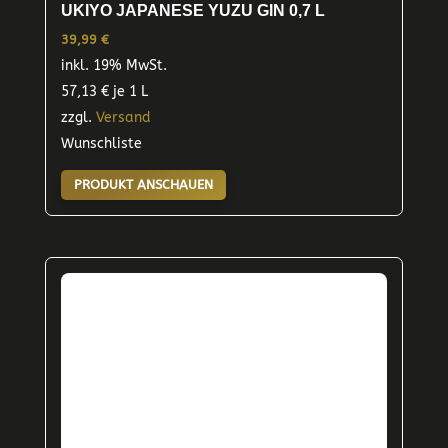
UKIYO JAPANESE YUZU GIN 0,7 L
39,99
€
inkl. 19% MwSt.
57,13
€
je 1 L
zzgl.
Versand
Wunschliste
PRODUKT ANSCHAUEN