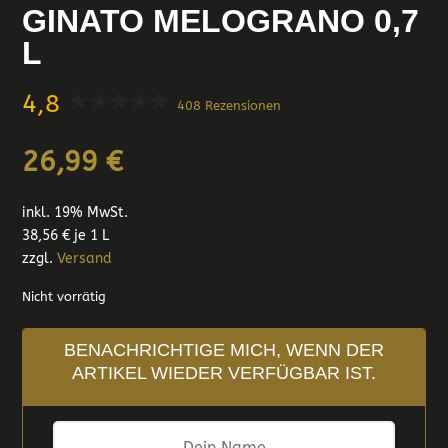
GINATO MELOGRANO 0,7
L
4,8
408 Rezensionen
26,99
€
inkl. 19% MwSt.
38,56
€
je 1 L
zzgl.
Versand
Nicht vorrätig
BENACHRICHTIGE MICH, WENN DER
ARTIKEL WIEDER VERFÜGBAR IST.