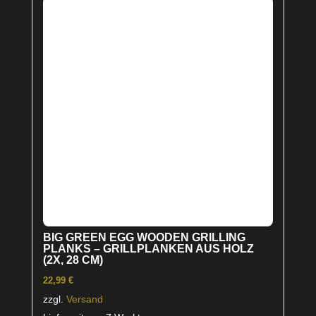
auf.
Die
Optionen
können
auf
der
Produktseite
gewählt
werden
BIG GREEN EGG WOODEN GRILLING
PLANKS – GRILLPLANKEN AUS HOLZ
(2X, 28 CM)
22,99
€
zzgl.
Versand