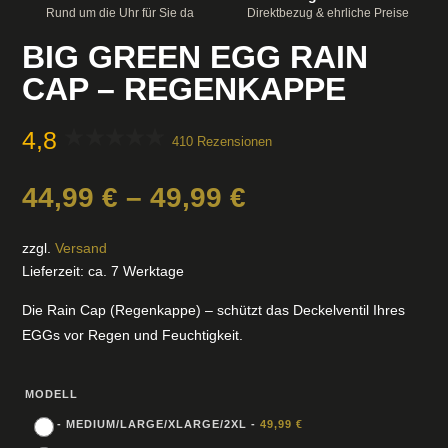
Rund um die Uhr für Sie da
Direktbezug & ehrliche Preise
BIG GREEN EGG RAIN
CAP – REGENKAPPE
4,8
410 Rezensionen
Preisspanne:
44,99
€
–
49,99
€
44,99 €
bis
zzgl.
Versand
49,99 €
Lieferzeit: ca. 7 Werktage
Die Rain Cap (Regenkappe) – schützt das Deckelventil Ihres
EGGs vor Regen und Feuchtigkeit.
MODELL
-
MEDIUM/LARGE/XLARGE/2XL
-
49,99
€