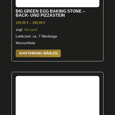
BIG GREEN EGG BAKING STONE –
BACK- UND PIZZASTEIN
Preisspanne:
109,99
€
–
189,99
€
109,99 €
zzgl.
Versand
bis
Lieferzeit: ca. 7 Werktage
189,99 €
Wunschliste
Dieses
AUSFÜHRUNG WÄHLEN
Produkt
weist
mehrere
Varianten
auf.
Die
Optionen
können
auf