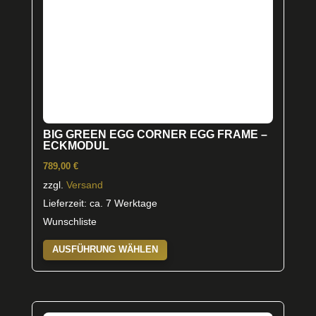
der
Produktseite
gewählt
werden
BIG GREEN EGG CORNER EGG FRAME –
ECKMODUL
789,00
€
zzgl.
Versand
Lieferzeit: ca. 7 Werktage
Wunschliste
Dieses
AUSFÜHRUNG WÄHLEN
Produkt
weist
mehrere
Varianten