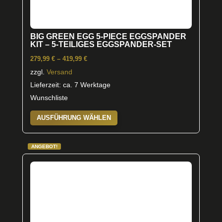
BIG GREEN EGG 5-PIECE EGGSPANDER
KIT – 5-TEILIGES EGGSPANDER-SET
Preisspanne:
279,99
€
–
419,99
€
279,99 €
zzgl.
Versand
bis
Lieferzeit: ca. 7 Werktage
419,99 €
Wunschliste
Dieses
AUSFÜHRUNG WÄHLEN
Produkt
weist
ANGEBOT!
mehrere
Varianten
auf.
Die
Optionen
können