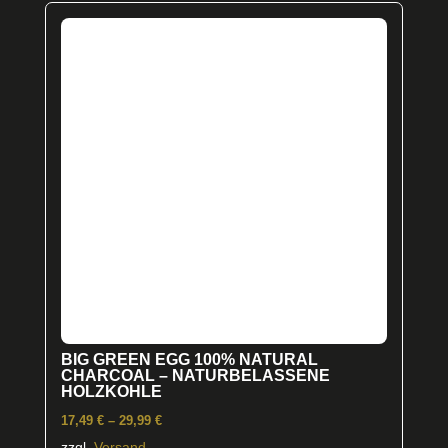
Varianten
auf.
Die
Optionen
können
auf
der
Produktseite
gewählt
werden
BIG GREEN EGG 100% NATURAL
CHARCOAL – NATURBELASSENE
HOLZKOHLE
Preisspanne:
17,49
€
–
29,99
€
17,49 €
zzgl.
Versand