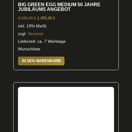
BIG GREEN EGG MEDIUM 50 JAHRE
JUBILÄUMS ANGEBOT
Ursprünglicher
Aktueller
2.035,00
€
1.495,00
€
Preis
Preis
inkl. 19% MwSt.
war:
ist:
zzgl.
Versand
2.035,00 €
1.495,00 €.
Lieferzeit: ca. 7 Werktage
Wunschliste
IN DEN WARENKORB