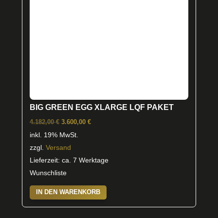
auf
der
Produktseite
gewählt
werden
BIG GREEN EGG XLARGE LQF PAKET
Ursprünglicher
Aktueller
4.182,00
€
3.600,00
€
Preis
Preis
inkl. 19% MwSt.
war:
ist:
zzgl.
Versand
4.182,00 €
3.600,00 €.
Lieferzeit: ca. 7 Werktage
Wunschliste
IN DEN WARENKORB