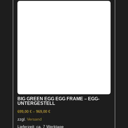
BIG GREEN EGG EGG FRAME – EGG-
UNTERGESTELL
Preisspanne:
699,00
€
–
969,00
€
699,00 €
zzgl.
Versand
bis
Lieferzeit: ca. 7 Werktage