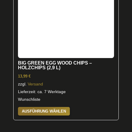
auf
der
Produktseite
gewählt
werden
BIG GREEN EGG WOOD CHIPS –
HOLZCHIPS (2,9 L)
13,99
€
zzgl.
Versand
Lieferzeit: ca. 7 Werktage
Wunschliste
Dieses
AUSFÜHRUNG WÄHLEN
Produkt
weist
mehrere