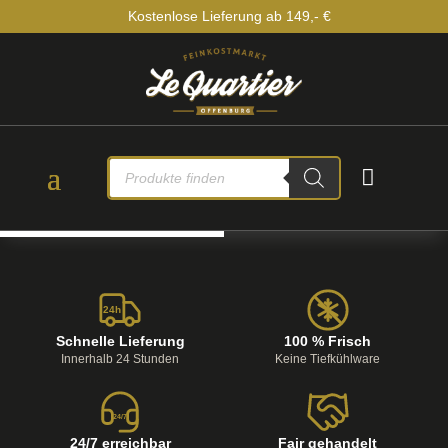
Kostenlose Lieferung ab 149,- €
PRODUCTS

SEARCH
24h
Schnelle Lieferung
100 % Frisch
Innerhalb 24 Stunden
Keine Tiefkühlware
24/7
24/7 erreichbar
Fair gehandelt