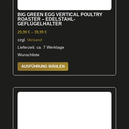
BIG GREEN EGG VERTICAL POULTRY
ROASTER – EDELSTAHL-
GEFLÜGELHALTER
Preisspanne:
29,99
€
–
39,99
€
29,99 €
zzgl.
Versand
bis
Lieferzeit: ca. 7 Werktage
39,99 €
Wunschliste
Dieses
AUSFÜHRUNG WÄHLEN
Produkt
weist
mehrere
Varianten
auf.
Die
Optionen
können