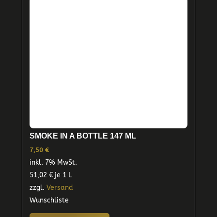
SMOKE IN A BOTTLE 147 ML
7,50
€
inkl. 7% MwSt.
51,02
€
je 1 L
zzgl.
Versand
Wunschliste