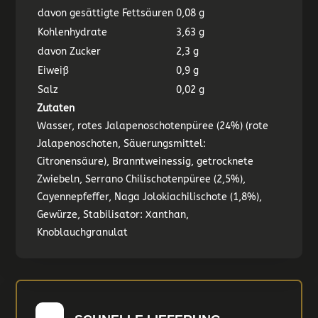
davon gesättigte Fettsäuren
0,08 g
Kohlenhydrate
3,63 g
davon Zucker
2,3 g
Eiweiß
0,9 g
Salz
0,02 g
Zutaten
Wasser, rotes Jalapenoschotenpüree (24%) (rote
Jalapenoschoten, Säuerungsmittel:
Citronensäure), Branntweinessig, getrocknete
Zwiebeln, Serrano Chilischotenpüree (2,5%),
Cayennepfeffer, Naga Jolokiachilischote (1,8%),
Gewürze, Stabilisator: Xanthan,
Knoblauchgranulat