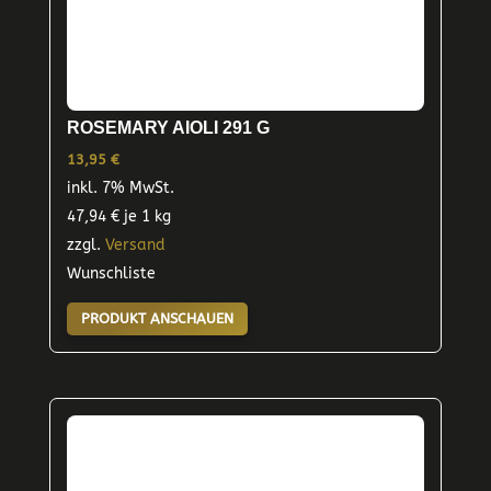
ROSEMARY AIOLI 291 G
13,95
€
inkl. 7% MwSt.
47,94
€
je 1 kg
zzgl.
Versand
Wunschliste
PRODUKT ANSCHAUEN