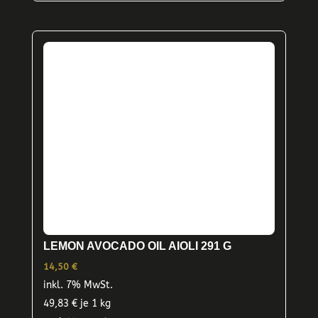
LEMON AVOCADO OIL AIOLI 291 G
14,50
€
inkl. 7% MwSt.
49,83
€
je 1 kg