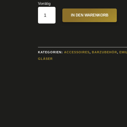
Vorrätig
EMIL
IN DEN WARENKORB
SCHEIBEL
GALA-
GLAS
HÖHE
21,2
CM
KATEGORIEN:
ACCESSOIRES
,
BARZUBEHÖR
,
EMI
KARTON
GLÄSER
INHALT
6
STÜCK
MENGE