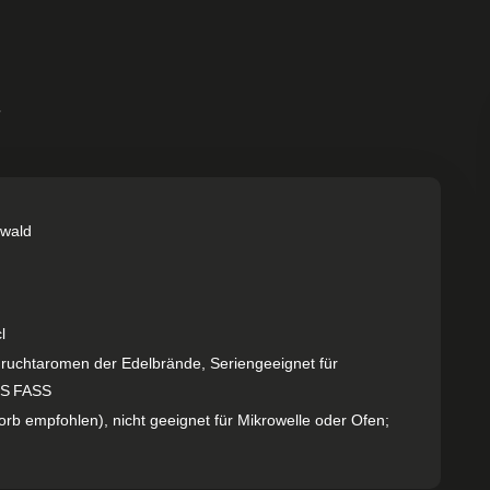
T
zwald
l
 Fruchtaromen der Edelbrände, Serien­geeignet für
ES FASS
b empfohlen), nicht geeignet für Mikrowelle oder Ofen;