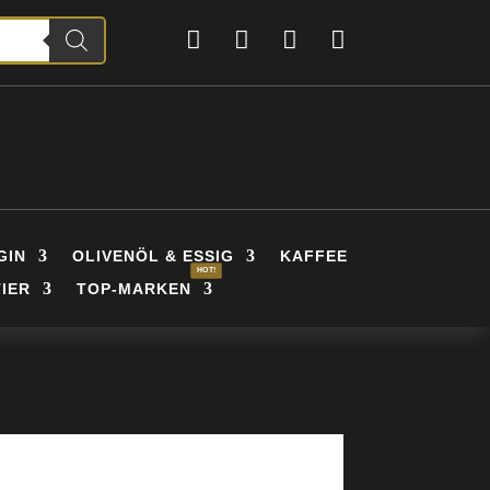




GIN
OLIVENÖL & ESSIG
KAFFEE
IER
TOP-MARKEN