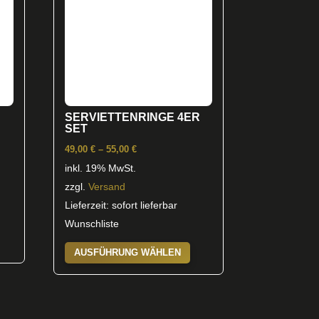
ptionen
önnen
uf
er
roduktseite
ewählt
erden
SERVIETTENRINGE 4ER
SET
:
Preisspanne:
49,00
€
–
55,00
€
49,00 €
inkl. 19% MwSt.
bis
zzgl.
Versand
55,00 €
Lieferzeit: sofort lieferbar
Wunschliste
ieses
Dieses
rodukt
AUSFÜHRUNG WÄHLEN
Produkt
eist
weist
ehrere
mehrere
arianten
Varianten