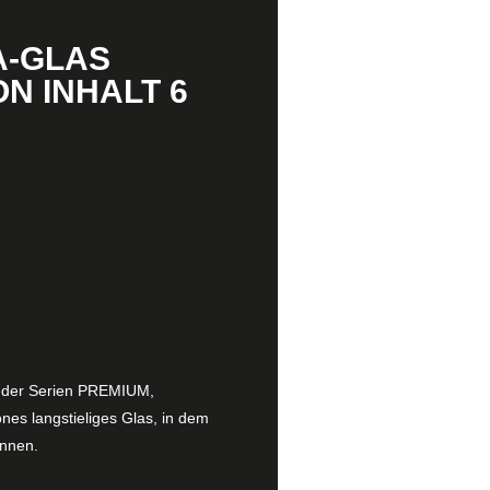
A-GLAS
N INHALT 6
e der Serien PREMIUM,
s langstieliges Glas, in dem
önnen.