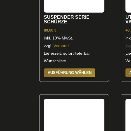
SUSPENDER SERIE
U
SCHÜRZE
V
80,00
€
40
inkl. 19% MwSt.
in
zzgl.
Versand
zz
Lieferzeit: sofort lieferbar
Lie
Wunschliste
Wu
Dieses
AUSFÜHRUNG WÄHLEN
Produkt
weist
mehrere
Varianten
auf.
Die
Optionen
können