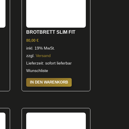
auf
der
Produktseite
gewählt
BROTBRETT SLIM FIT
werden
80,00
€
inkl. 19% MwSt.
zzgl.
Versand
Lieferzeit: sofort lieferbar
Wunschliste
ieses
IN DEN WARENKORB
rodukt
eist
ehrere
arianten
f.
ie