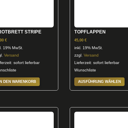
auf
der
Produktseite
gewählt
ROTBRETT STRIPE
TOPFLAPPEN
werden
,00
€
45,00
€
kl. 19% MwSt.
inkl. 19% MwSt.
gl.
Versand
zzgl.
Versand
ferzeit: sofort lieferbar
Lieferzeit: sofort lieferbar
nschliste
Wunschliste
D
IN DEN WARENKORB
AUSFÜHRUNG WÄHLEN
P
w
m
V
au
D