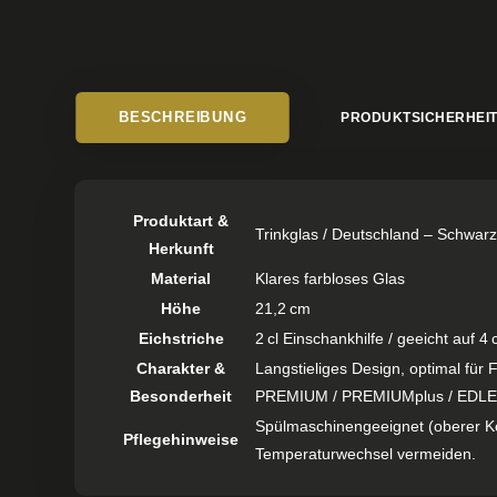
BESCHREIBUNG
PRODUKTSICHERHEI
Produktart &
Trinkglas / Deutschland – Schwar
Herkunft
Material
Klares farbloses Glas
Höhe
21,2 cm
Eichstriche
2 cl Einschankhilfe / geeicht auf 4 c
Charakter &
Langstieliges Design, optimal für
Besonderheit
PREMIUM / PREMIUMplus / EDL
Spülmaschinengeeignet (oberer Kor
Pflegehinweise
Temperaturwechsel vermeiden.