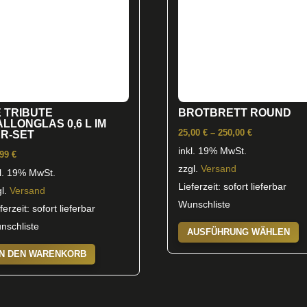
O
k
a
d
P
g
w
E TRIBUTE
BROTBRETT ROUND
LLONGLAS 0,6 L IM
Preisspanne
25,00
€
–
250,00
€
ER-SET
25,00 €
inkl. 19% MwSt.
,99
€
bis
zzgl.
Versand
kl. 19% MwSt.
250,00 €
Lieferzeit: sofort lieferbar
gl.
Versand
Wunschliste
ferzeit: sofort lieferbar
D
nschliste
AUSFÜHRUNG WÄHLEN
P
IN DEN WARENKORB
w
m
V