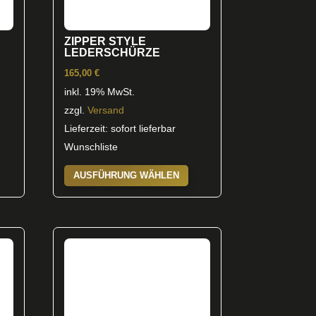
ZIPPER STYLE
LEDERSCHÜRZE
165,00
€
inkl. 19% MwSt.
zzgl.
Versand
Lieferzeit: sofort lieferbar
Wunschliste
Dieses
AUSFÜHRUNG WÄHLEN
Produkt
weist
mehrere
Varianten
auf.
Die
Optionen
können