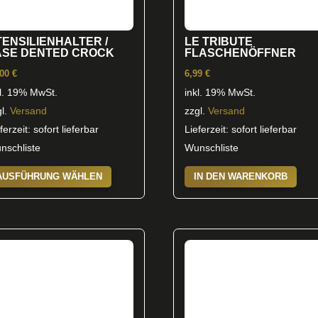
TENSILIENHALTER /
LE TRIBUTE
ASE DENTED CROCK
FLASCHENÖFFNER
,00
€
6,99
€
kl. 19% MwSt.
inkl. 19% MwSt.
gl.
Versand
zzgl.
Versand
ferzeit: sofort lieferbar
Lieferzeit: sofort lieferbar
nschliste
Wunschliste
Dieses
AUSFÜHRUNG WÄHLEN
IN DEN WARENKORB
Produkt
weist
mehrere
Varianten
auf.
Die
Optionen
können