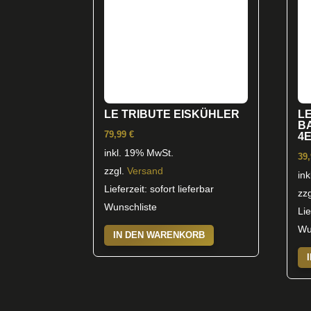
LE TRIBUTE EISKÜHLER
L
BA
79,99
€
4
inkl. 19% MwSt.
39
zzgl.
Versand
in
Lieferzeit: sofort lieferbar
zz
Wunschliste
Lie
Wu
IN DEN WARENKORB