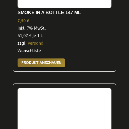
SMOKE IN A BOTTLE 147 ML
7,50
€
inkl. 7% MwSt.
51,02
€
je 1 L
zzgl.
Versand
Wunschliste
PRODUKT ANSCHAUEN