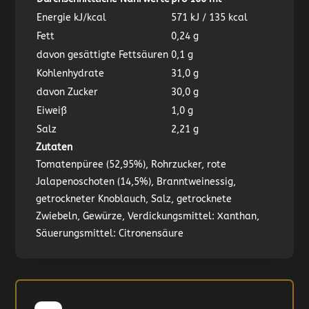
Energie kJ/kcal
571 kJ / 135 kcal
Fett
0,24 g
davon gesättigte Fettsäuren
0,1 g
Kohlenhydrate
31,0 g
davon Zucker
30,0 g
Eiweiß
1,0 g
Salz
2,21 g
Zutaten
Tomatenpüree (52,95%), Rohrzucker, rote
Jalapenoschoten (14,5%), Branntweinessig,
getrockneter Knoblauch, Salz, getrocknete
Zwiebeln, Gewürze, Verdickungsmittel: Xanthan,
Säuerungsmittel: Citronensäure