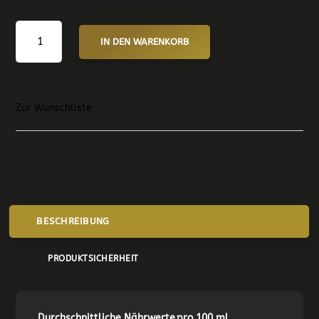
COWBOY
IN DEN WARENKORB
KETCHUP
250
ML
MENGE
Zur Wunschliste
BESCHREIBUNG
PRODUKTSICHERHEIT
Durchschnittliche Nährwerte
pro 100 ml