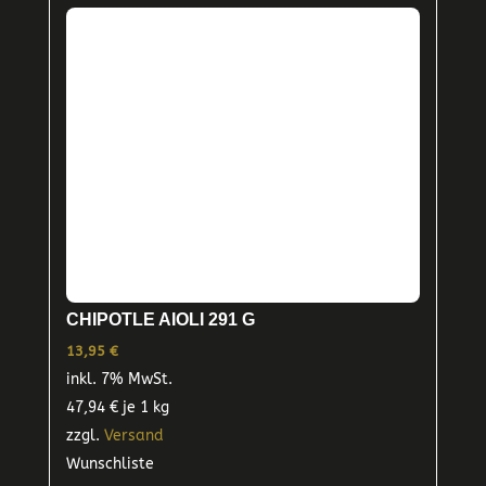
CHIPOTLE AIOLI 291 G
13,95
€
inkl. 7% MwSt.
47,94
€
je 1 kg
zzgl.
Versand
Wunschliste