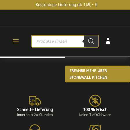
Kostenlose Lieferung ab 149,- €
PRODUCTS

SEARCH
ERFAHRE MEHR ÜBER
STONEWALL KITCHEN
24h
Schnelle Lieferung
100 % Frisch
Innerhalb 24 Stunden
Keine Tiefkühlware