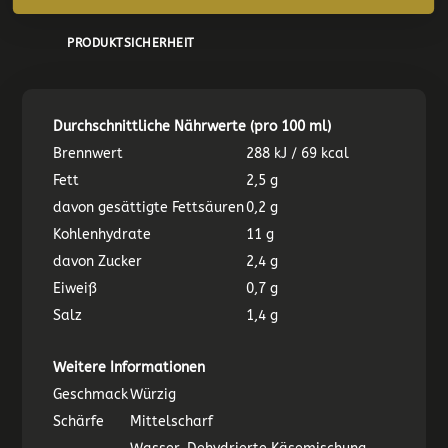
PRODUKTSICHERHEIT
Durchschnittliche Nährwerte (pro 100 ml)
Brennwert
288 kJ / 69 kcal
Fett
2,5 g
davon gesättigte Fettsäuren
0,2 g
Kohlenhydrate
11 g
davon Zucker
2,4 g
Eiweiß
0,7 g
Salz
1,4 g
Weitere Informationen
Geschmack
Würzig
Schärfe
Mittelscharf