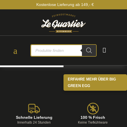
Kostenlose Lieferung ab 149,- €
PRODUCTS

SEARCH
ERFAHRE MEHR ÜBER BIG
GREEN EGG
24h
Schnelle Lieferung
100 % Frisch
Innerhalb 24 Stunden
Keine Tiefkühlware