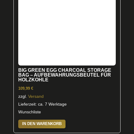
auf
der
Produktseite
gewählt
werden
BIG GREEN EGG CHARCOAL STORAGE
BAG – AUFBEWAHRUNGSBEUTEL FÜR
HOLZKOHLE
109,99
€
zzgl.
Versand
Lieferzeit: ca. 7 Werktage
Wunschliste
IN DEN WARENKORB