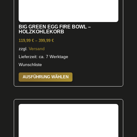
BIG GREEN EGG FIRE BOWL –
HOLZKOHLEKORB
Preisspanne:
119,99
€
–
399,99
€
119,99 €
zzgl.
Versand
bis
Lieferzeit: ca. 7 Werktage
399,99 €
Wunschliste
Dieses
AUSFÜHRUNG WÄHLEN
Produkt
weist
mehrere
Varianten
auf.
Die
Optionen
können