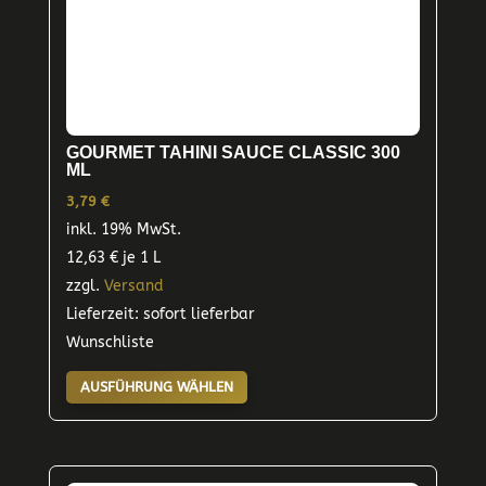
GOURMET TAHINI SAUCE CLASSIC 300
ML
3,79
€
inkl. 19% MwSt.
12,63
€
je 1 L
zzgl.
Versand
Lieferzeit: sofort lieferbar
Wunschliste
Dieses
AUSFÜHRUNG WÄHLEN
Produkt
weist
mehrere
Varianten