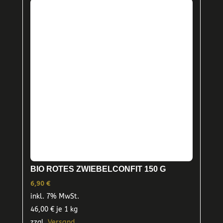
auf.
Die
Optionen
können
auf
der
Produktseite
gewählt
werden
BIO ROTES ZWIEBELCONFIT 150 G
6,90
€
inkl. 7% MwSt.
46,00
€
je 1 kg
zzgl.
Versand