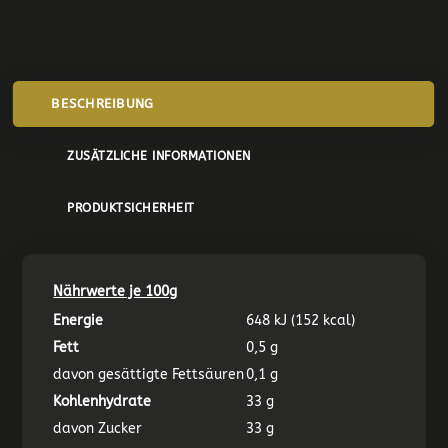
BESCHREIBUNG
ZUSÄTZLICHE INFORMATIONEN
PRODUKTSICHERHEIT
Nährwerte je 100g
Energie
648 kJ (152 kcal)
Fett
0,5 g
davon gesättigte Fettsäuren
0,1 g
Kohlenhydrate
33 g
davon Zucker
33 g