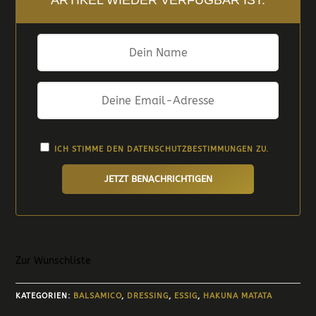
ARTIKEL WIEDER VERFÜGBAR IST.
ICH STIMME DEN
DATENSCHUTZBESTIMMUNGEN
ZU.
JETZT BENACHRICHTIGEN
Zur Wunschliste
KATEGORIEN:
BALSAMICO
,
DRESSING
,
ESSIG
,
HAKUNA MATATA