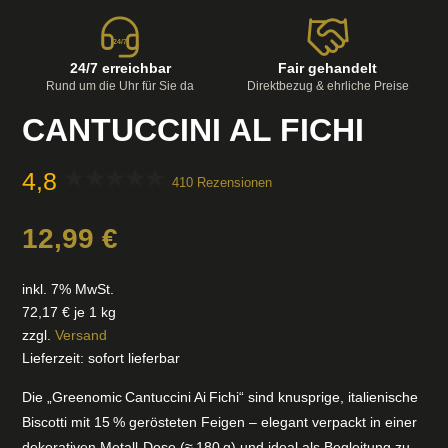
24/7
24/7 erreichbar
Fair gehandelt
Rund um die Uhr für Sie da
Direktbezug & ehrliche Preise
CANTUCCINI AL FICHI
4,8
410 Rezensionen
12,99
€
inkl. 7% MwSt.
72,17
€
je 1 kg
zzgl.
Versand
Lieferzeit: sofort lieferbar
Die „Greenomic Cantuccini Ai Fichi“ sind knusprige, italienische
Biscotti mit 15 % gerösteten Feigen – elegant verpackt in einer
dekorativen Metall‑Dose (≈ 180 g) und ideal als Begleitung zu