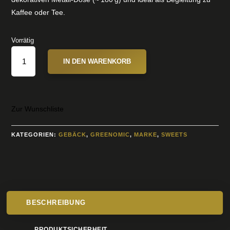
Kaffee oder Tee.
Vorrätig
CANTUCCINI
IN DEN WARENKORB
AL
FICHI
MENGE
Zur Wunschliste
KATEGORIEN:
GEBÄCK
,
GREENOMIC
,
MARKE
,
SWEETS
BESCHREIBUNG
PRODUKTSICHERHEIT