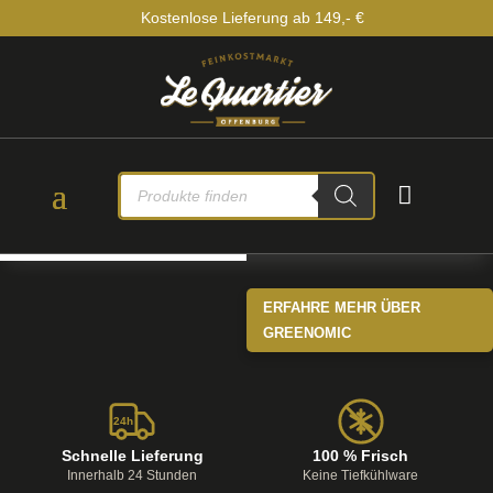
Kostenlose Lieferung ab 149,- €
PRODUCTS

SEARCH
ERFAHRE MEHR ÜBER
GREENOMIC
24h
Schnelle Lieferung
100 % Frisch
Innerhalb 24 Stunden
Keine Tiefkühlware