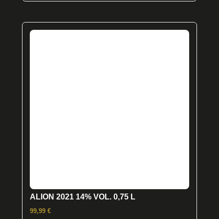
weist
mehrere
Varianten
auf.
Die
Optionen
können
auf
der
Produktseite
gewählt
werden
ALION 2021 14% VOL. 0,75 L
99,99
€