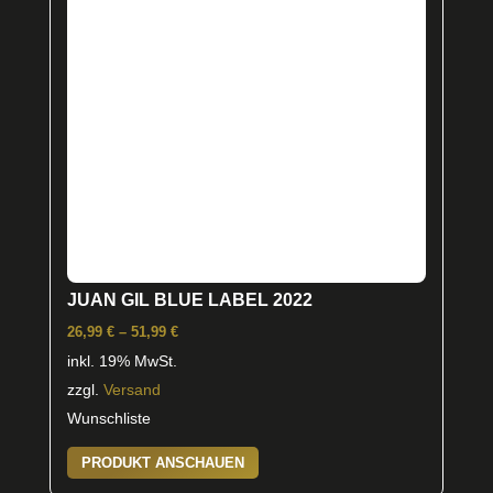
JUAN GIL BLUE LABEL 2022
Preisspanne:
26,99
€
–
51,99
€
26,99 €
inkl. 19% MwSt.
bis
zzgl.
Versand
51,99 €
Wunschliste
Dieses
PRODUKT ANSCHAUEN
Produkt