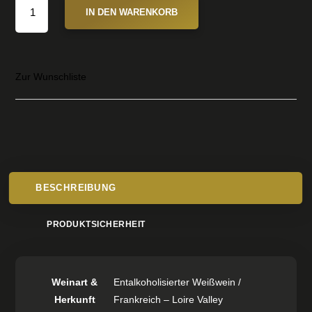
IN DEN WARENKORB
BLANC
0,0
%
VOL.
Zur Wunschliste
0,75
L
MENGE
BESCHREIBUNG
PRODUKTSICHERHEIT
Weinart &
Entalkoholisierter Weißwein /
Herkunft
Frankreich – Loire Valley