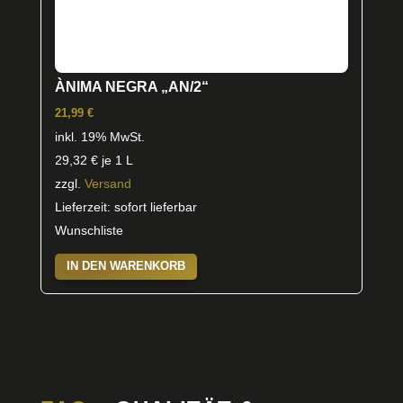
ÀNIMA NEGRA „AN/2“
21,99
€
inkl. 19% MwSt.
29,32
€
je 1 L
zzgl.
Versand
Lieferzeit: sofort lieferbar
Wunschliste
IN DEN WARENKORB