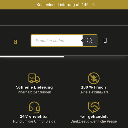
Kostenlose Lieferung ab 149,- €
PRODUCTS

SEARCH
24h
Schnelle Lieferung
100 % Frisch
Innerhalb 24 Stunden
Keine Tiefkühlware
24/7
24/7 erreichbar
Fair gehandelt
Rund um die Uhr für Sie da
Direktbezug & ehrliche Preise