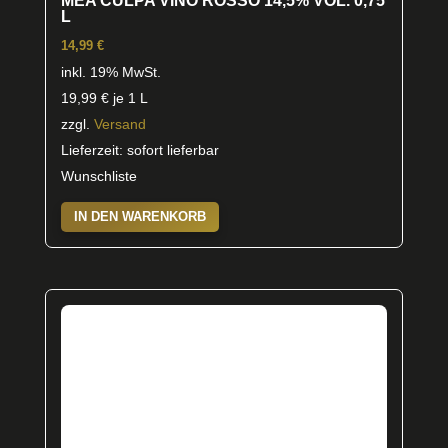
MEA CULPA VINO ROSSO 14,5% VOL. 0,75
L
14,99
€
inkl. 19% MwSt.
19,99
€
je 1 L
zzgl.
Versand
Lieferzeit: sofort lieferbar
Wunschliste
IN DEN WARENKORB