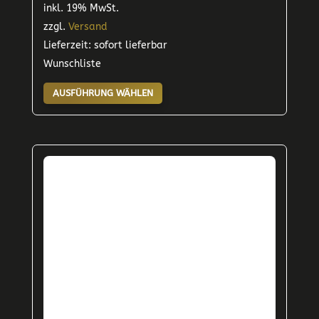
inkl. 19% MwSt.
zzgl.
Versand
Lieferzeit: sofort lieferbar
Wunschliste
Dieses
AUSFÜHRUNG WÄHLEN
Produkt
weist
mehrere
Varianten
auf.
Die
Optionen
können
auf
der
Produktseite
gewählt