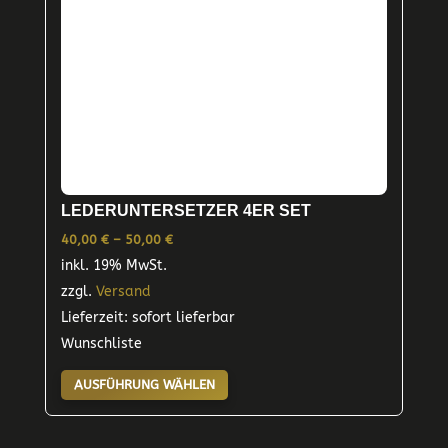
LEDERUNTERSETZER 4ER SET
Preisspanne:
40,00
€
–
50,00
€
inkl. 19% MwSt.
40,00 €
zzgl.
Versand
bis
Lieferzeit: sofort lieferbar
50,00 €
Wunschliste
Dieses
AUSFÜHRUNG WÄHLEN
Produkt
weist
mehrere