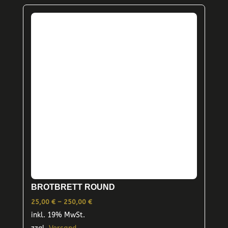
Varianten
auf.
Die
Optionen
können
auf
der
Produktseite
gewählt
werden
BROTBRETT ROUND
Preisspanne:
25,00
€
–
250,00
€
inkl. 19% MwSt.
25,00 €
bis