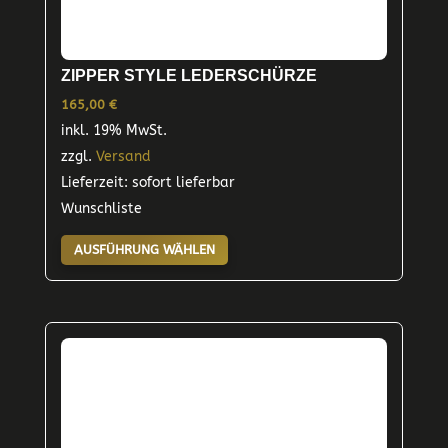
ZIPPER STYLE LEDERSCHÜRZE
165,00
€
inkl. 19% MwSt.
zzgl.
Versand
Lieferzeit: sofort lieferbar
Wunschliste
Dieses
AUSFÜHRUNG WÄHLEN
Produkt
weist
mehrere
Varianten
auf.
Die
Optionen
können