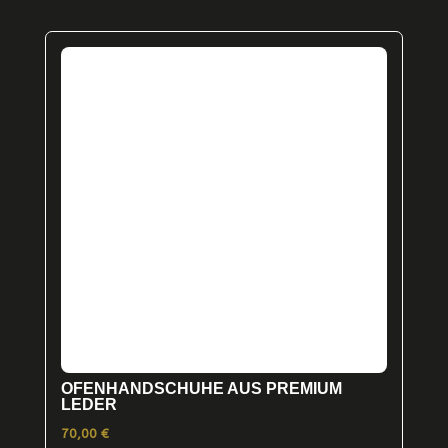
mehrere
Varianten
auf.
Die
Optionen
können
auf
der
Produktseite
gewählt
werden
OFENHANDSCHUHE AUS PREMIUM
LEDER
70,00
€