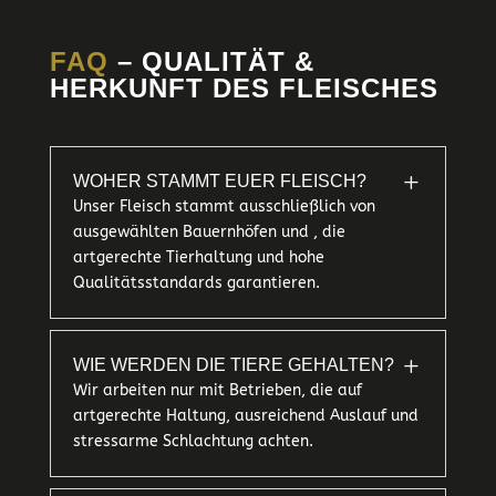
auf.
Die
FAQ
– QUALITÄT &
Optionen
HERKUNFT DES FLEISCHES
können
auf
der
L
WOHER STAMMT EUER FLEISCH?
Produktseite
Unser Fleisch stammt ausschließlich von
gewählt
ausgewählten Bauernhöfen und , die
werden
artgerechte Tierhaltung und hohe
Qualitätsstandards garantieren.
L
WIE WERDEN DIE TIERE GEHALTEN?
Wir arbeiten nur mit Betrieben, die auf
artgerechte Haltung, ausreichend Auslauf und
stressarme Schlachtung achten.