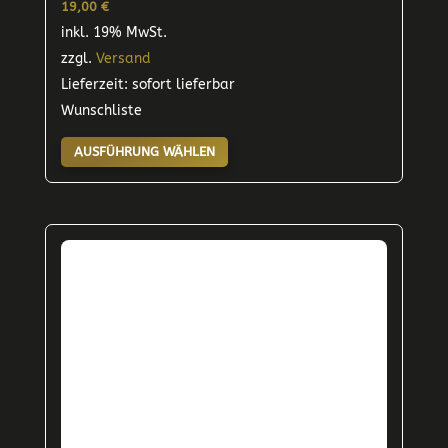
19,00
€
inkl. 19% MwSt.
zzgl.
Versand
Lieferzeit: sofort lieferbar
Wunschliste
Dieses
AUSFÜHRUNG WÄHLEN
Produkt
weist
mehrere
Varianten
auf.
Die
Optionen
können
auf
der
Produktseite
gewählt