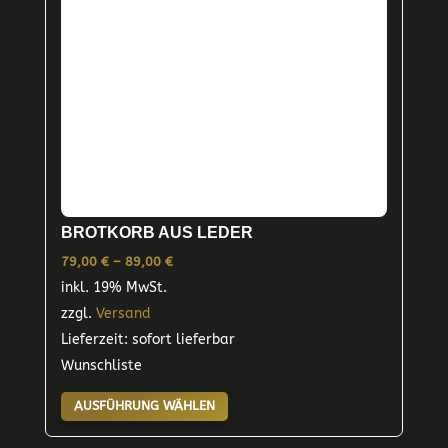
auf
der
Produktseite
gewählt
werden
BROTKORB AUS LEDER
Preisspanne:
79,00
€
–
89,00
€
inkl. 19% MwSt.
79,00 €
zzgl.
Versand
bis
Lieferzeit: sofort lieferbar
89,00 €
Wunschliste
Dieses
AUSFÜHRUNG WÄHLEN
Produkt
weist