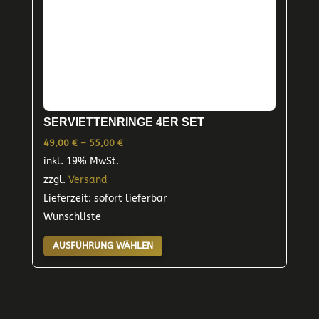
SERVIETTENRINGE 4ER SET
Preisspanne:
49,00
€
–
55,00
€
inkl. 19% MwSt.
49,00 €
zzgl.
Versand
bis
Lieferzeit: sofort lieferbar
55,00 €
Wunschliste
Dieses
AUSFÜHRUNG WÄHLEN
Produkt
weist
mehrere
Varianten