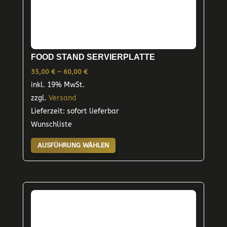
werden
FOOD STAND SERVIERPLATTE
Preisspanne:
35,00
€
–
60,00
€
inkl. 19% MwSt.
35,00 €
zzgl.
Versand
bis
Lieferzeit: sofort lieferbar
60,00 €
Wunschliste
Dieses
AUSFÜHRUNG WÄHLEN
Produkt
weist
mehrere
Varianten
auf.
Die