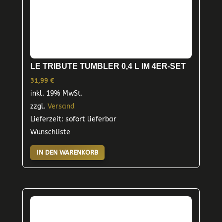
werden
LE TRIBUTE TUMBLER 0,4 L IM 4ER-SET
31,99
€
inkl. 19% MwSt.
zzgl.
Versand
Lieferzeit: sofort lieferbar
Wunschliste
IN DEN WARENKORB