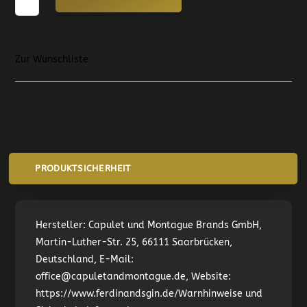
COMB
GLAS
4ER
Zur Wunschliste
PACK
MENGE
PRODUKTSICHERHEIT
Hersteller:
Capulet und Montague Brands GmbH,
Martin-Luther-Str. 25, 66111 Saarbrücken,
Deutschland, E-Mail:
office@capuletandmontague.de, Website:
https://www.ferdinandsgin.de/
Warnhinweise und