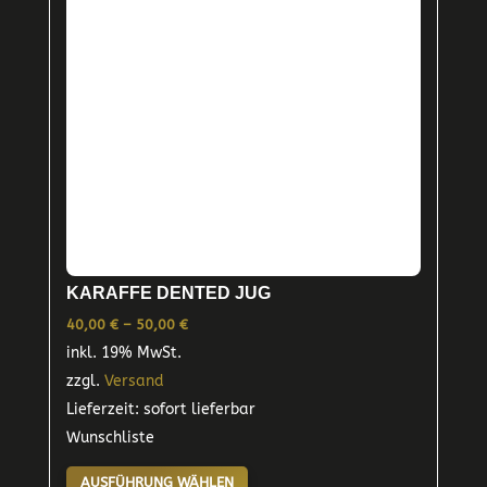
Optionen
können
auf
der
Produktseite
gewählt
werden
KARAFFE DENTED JUG
Preisspanne:
40,00
€
–
50,00
€
inkl. 19% MwSt.
40,00 €
zzgl.
Versand
bis
Lieferzeit: sofort lieferbar
50,00 €
Wunschliste
Dieses
AUSFÜHRUNG WÄHLEN