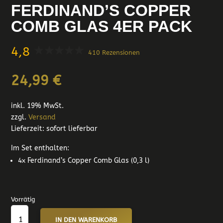
FERDINAND’S COPPER
COMB GLAS 4ER PACK
4,8
410 Rezensionen
24,99
€
inkl. 19% MwSt.
zzgl.
Versand
Lieferzeit: sofort lieferbar
Im Set enthalten:
4x Ferdinand’s Copper Comb Glas (0,3 l)
Vorrätig
FERDINAND'S
IN DEN WARENKORB
COPPER