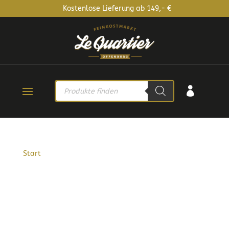
Kostenlose Lieferung ab 149,- €
PRODUCTS

SEARCH
Start
/ Produkt Farbe / Lichtgrau
LICHTGRAU
PREIS