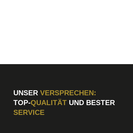
Produktseite
gewählt
werden
UNSER
VERSPRECHEN:
TOP-
QUALITÄT
UND BESTER
SERVICE