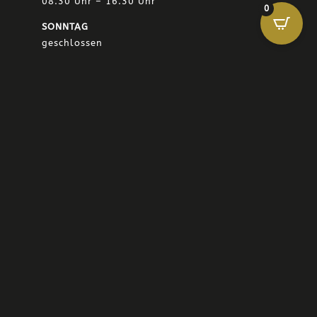
08.30 Uhr – 16.30 Uhr
0
SONNTAG
geschlossen
KONTAKT
+49 781 932 06 562

INFO@LEQUARTIER-FEINKOST.DE

HELENE-WEBER-STR. 8

77654 OFFENBURG
Privatsphäre-Einstellungen ändern
–
Historie der
Privatsphäre-Einstellungen
–
Einwilligungen
widerrufen