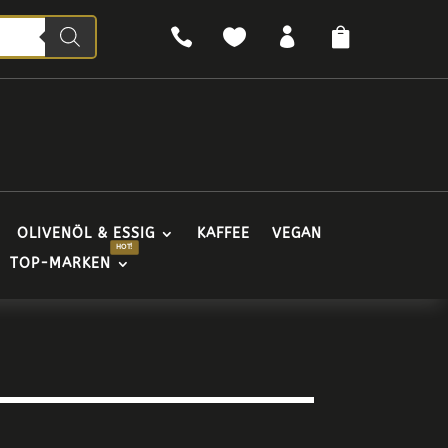




OLIVENÖL & ESSIG
KAFFEE
VEGAN
TOP-MARKEN