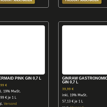
PRODUKT ANSCHAUEN
PRODUKT ANSCHAUEN
RMAID PINK GIN 0,7 L
GINRAW GASTRONOMI
GIN 0,7 L
,99
€
39,99
€
kl. 19% MwSt.
inkl. 19% MwSt.
,99
€
je 1 L
57,13
€
je 1 L
gl.
Versand