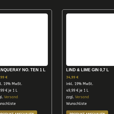
ANQUERAY NO. TEN 1 L
LIND & LIME GIN 0,7 L
,99
€
34,99
€
kl. 19% MwSt.
inkl. 19% MwSt.
,99
€
je 1 L
49,99
€
je 1 L
gl.
Versand
zzgl.
Versand
nschliste
Wunschliste