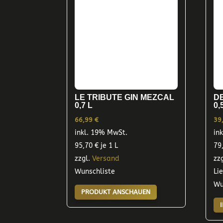
LE TRIBUTE GIN MEZCAL
D
0,7 L
0,
66,99
€
39
inkl. 19% MwSt.
in
95,70
€
je 1 L
79
zzgl.
Versand
zz
Wunschliste
Li
Wu
PRODUKT ANSCHAUEN