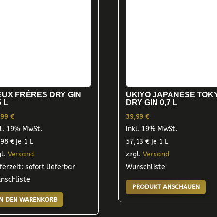
UKIYO JAPANESE TOK
EUX FRÈRES DRY GIN
DRY GIN 0,7 L
5 L
39,99
€
,99
€
inkl. 19% MwSt.
kl. 19% MwSt.
57,13
€
je 1 L
,98
€
je 1 L
zzgl.
Versand
gl.
Versand
Wunschliste
eferzeit: sofort lieferbar
nschliste
PRODUKT ANSCHAUEN
IN DEN WARENKORB