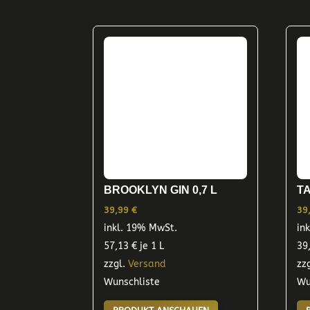
BROOKLYN GIN 0,7 L
T
39,99
€
39
inkl. 19% MwSt.
in
57,13
€
je 1 L
39
zzgl.
Versand
zz
Wunschliste
Wu