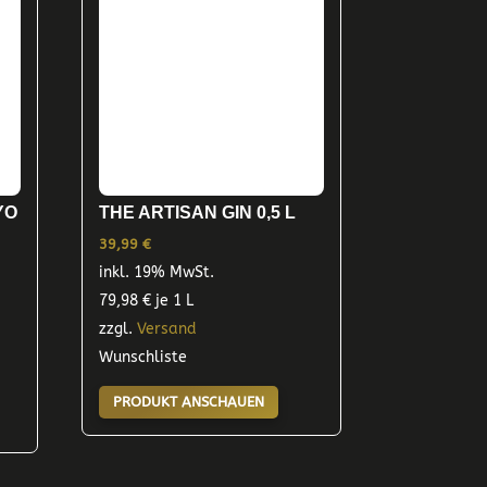
YO
THE ARTISAN GIN 0,5 L
39,99
€
inkl. 19% MwSt.
79,98
€
je 1 L
zzgl.
Versand
Wunschliste
PRODUKT ANSCHAUEN