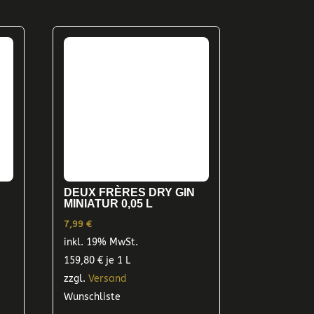
DEUX FRÈRES DRY GIN
MINIATUR 0,05 L
7,99
€
inkl. 19% MwSt.
159,80
€
je 1 L
zzgl.
Versand
Wunschliste