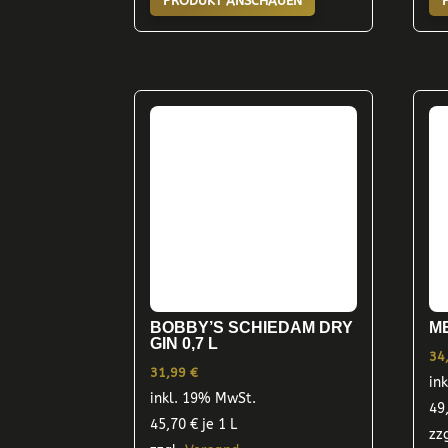
PRODUKT ANSCHAUEN
BOBBY’S SCHIEDAM DRY
ME
GIN 0,7 L
34
31,99
€
in
inkl. 19% MwSt.
49
45,70
€
je 1 L
zz