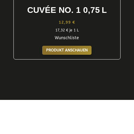
CUVÉE NO. 1 0,75 L
12,99
€
17,32
€
je 1 L
Wunschliste
PRODUKT ANSCHAUEN