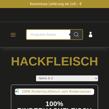
Kostenlose Lieferung ab 149,- €
PRODUCTS

SEARCH
HACKFLEISCH
100%