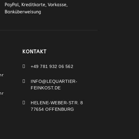
PayPal, Kreditkarte, Vorkasse,
Banküberweisung
KONTAKT

+49 781 932 06 562
hr

INFO@LEQUARTIER-
FEINKOST.DE
hr

HELENE-WEBER-STR. 8
77654 OFFENBURG