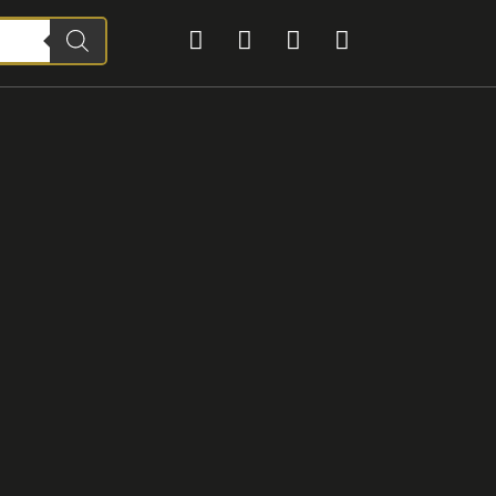



