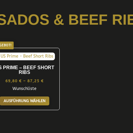
SADOS & BEEF RI
GEBOT!
S PRIME – BEEF SHORT
RIBS
Preisspanne:
69,80
€
–
87,25
€
Wunschliste
69,80 €
Dieses
bis
AUSFÜHRUNG WÄHLEN
Produkt
87,25 €
weist
mehrere
Varianten