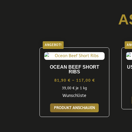
A
ANGEBOT!
AN
OCEAN BEEF SHORT
U
RIBS
Preisspanne:
81,90
€
–
117,00
€
81,90 €
39,00
€
je 1 kg
Wunschliste
bis
Dieses
117,00 €
PRODUKT ANSCHAUEN
Produkt
weist
mehrere