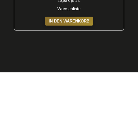
26,65
€
je 1 L
Wunschliste
IN DEN WARENKORB