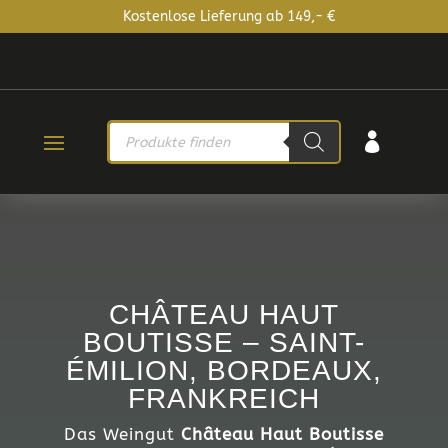
Kostenlose Lieferung ab 149,- €
PRODUCTS

SEARCH
CHÂTEAU HAUT
BOUTISSE – SAINT-
ÉMILION, BORDEAUX,
FRANKREICH
Das Weingut
Château Haut Boutisse