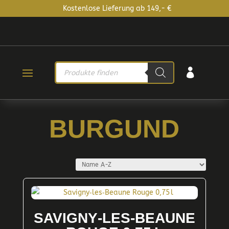
Kostenlose Lieferung ab 149,- €
PRODUCTS

SEARCH
BURGUND
SAVIGNY‑LES‑BEAUNE