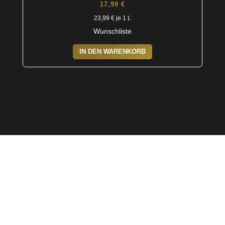
17,99
€
23,99
€
je 1 L
Wunschliste
IN DEN WARENKORB